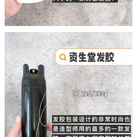
投
稿
每
日
好
诗