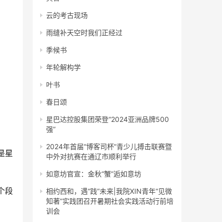
云的考古现场
雨缝补天空时我们正经过
季候书
年轮解构学
叶书
春日颂
星巴达控股集团荣登“2024亚洲品牌500
强”
2024年首届“博客司杯”青少儿搏击联赛暨
是星
中外对抗赛在通辽市顺利举行
如意坊官宣：金秋“蟹”逅如意坊
个段
相约西和，遇“践”未来|我院XIN青年“见微
知著”实践团召开暑期社会实践活动行前培
训会