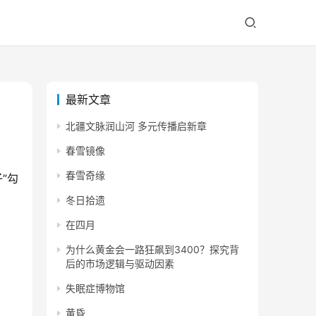
最新文章
北疆文脉润山河 多元传播启新章
春雪镜像
春雪奇缘
”勾
冬日拾遗
在四月
为什么黄金会一路狂飙到3400？探究背
后的市场逻辑与驱动因素
失眠症博物馆
黄昏