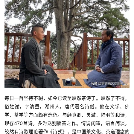
每日一首坚持不辍，如今已读至皎然茶诗了。皎然了不得，
俗姓谢，字清昼，湖州人，唐代著名诗僧。他在文学、佛
学、茶学等方面颇有造诣。与颜真卿、灵澈、陆羽等和诗，
现存470首诗。多为送别酬答之作。情调闲适，语言简淡。
皎然有诗歌理论著作《诗式》，是中国茶文化、茶道理念的