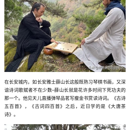
投
稿
每
在长安城内，如长安雅士薛山长这般既熟习琴棋书画，又深
日
谙诗词歌赋者不在少数–薛山长就是花许多时间下死功夫的
好
那一个。他见天儿直播弹琴品茗写瘦金书赏读诗词。《古诗
诗
五百首》，《古词四百首》之后，近日学的是《大唐茶
诗》。