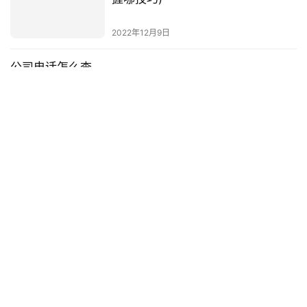
2022年12月9日
公司电话怎么查
公司电话怎么查？公司电话是指企业的联系方式，是企业与外界沟
通的重要渠道。如何查询公司电话？下面介绍几种查询公司电话的
方法。首先，可以通过搜索引
投稿
2023年3月11日
苹果手机怎么防盗？iphone防盗
2022年10月17日
Copyright © 2021-2026 资料巴巴网 版权所有
冀ICP备2020031210号-1
Powered by
资料巴巴网