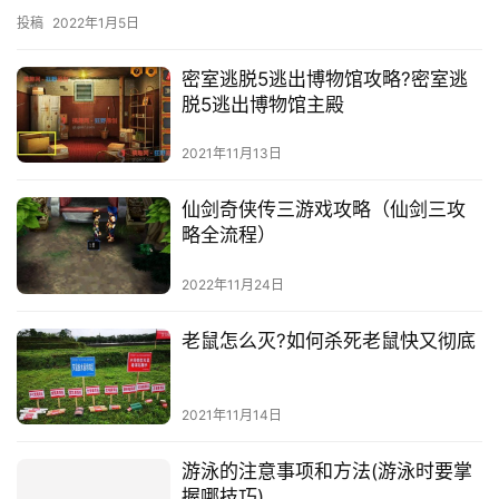
应能力更强、传播速度更快、载毒量更高、治疗时间更长，更易发
投稿
2022年1月5日
展成为重症。我市是旅游城市，经济社会交往和人员流动频繁，疫
情输入风险大，疫情防控形势复杂严峻。为
密室逃脱5逃出博物馆攻略?密室逃
脱5逃出博物馆主殿
2021年11月13日
仙剑奇侠传三游戏攻略（仙剑三攻
略全流程）
2022年11月24日
老鼠怎么灭?如何杀死老鼠快又彻底
2021年11月14日
游泳的注意事项和方法(游泳时要掌
握哪技巧)