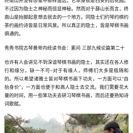
终南山并没有想象中那样遥远，它本身就是西安的后花园。
不过因为隐士之神秘而倍显神秘。然而对于薛山长而言，终
南山是抬脚起意想去就去的一个地方。同隐士们约琴约棋约
茶约画约诗皆是日常风景。所以真正的隐士，皆是琴棋书画
俱通的。
秀秀书院古琴黄帝内经读书会：素问 三部九候论篇第二十
也许有人会讲见不到深谙琴棋书画的隐士，其实还在各人修
行和缘分，缺一不可–对于有缘人，师傅们大多是极随和
的。所以希望诸雅士皆对琴棋书画下功夫，一方面可以“自
抬身价”，一方面也便于和高人隐士去交流。我们需要花大
量的时间，用一些笨功夫去研习琴棋书画，而后还要熟知诗
词歌赋。