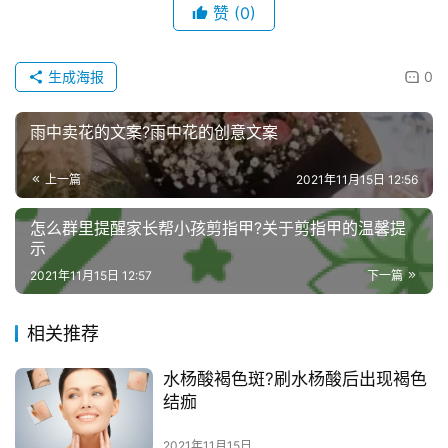
好
赞
(0)
诗
生成海报
0
雨中卖花的文案?雨中花的创意文案
上一篇
2021年11月15日 12:56
怎么群里提醒家长帮小孩剪指甲?关于剪指甲的温馨提
示
2021年11月15日 12:57
下一篇
相关推荐
水杨酸褐色斑?刷水杨酸后出现褐色
结痂
2021年11月15日