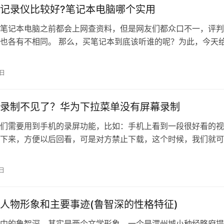
记录仪比较好?笔记本电脑哪个实用
笔记本电脑之前都会上网查资料，但是网友们都众口不一，评判
也各有不相同。 那么，买笔记本到底该听谁的呢？为此，今天
简单粗暴又有效的办法，直接在大型…
4日
录制不见了？华为下拉菜单没有屏幕录制
们需要用到手机的录屏功能，比如：手机上看到一段很好看的视
下来，方便以后回看，可是对方禁止下载，这个时候，我们就可
录屏功能，把它录制成一个新视频，保存…
2日
人物形象和主要事迹(鲁智深的性格特征)
中的鲁智深，其实是两个文学形象，一个是渭州城小种经略府提