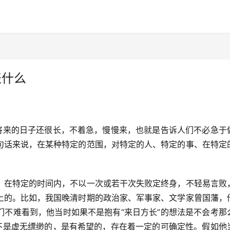
表什么
说将来的日子还很长，不着急，慢慢来，也就是告诉人们不必急于
句话来说，在某种特定的范围，对特定的人、特定的事、在特定
、在特定的时间内，不以一次或若干次失败定终身，不轻易言败
上的。比如，我国晚清时期的政治家、军事家、文学家曾国藩，
们不难看到，他当时如果不是抱有“来日方长”的想法是不会考那
初不是虚无缥缈的，是有希望的，存在着一定的可确定性。假如他