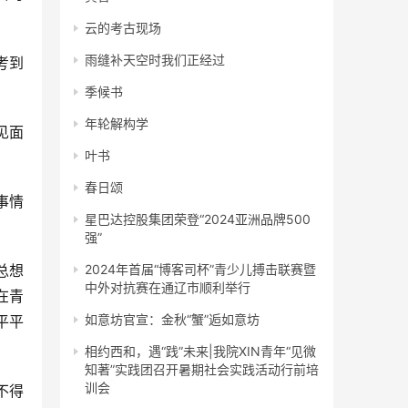
云的考古现场
雨缝补天空时我们正经过
考到
季候书
年轮解构学
见面
叶书
春日颂
事情
星巴达控股集团荣登“2024亚洲品牌500
强”
总想
2024年首届“博客司杯”青少儿搏击联赛暨
中外对抗赛在通辽市顺利举行
在青
如意坊官宣：金秋“蟹”逅如意坊
平平
相约西和，遇“践”未来|我院XIN青年“见微
知著”实践团召开暑期社会实践活动行前培
训会
不得