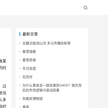
最新文章
北疆文脉润山河 多元传播启新章
春雪镜像
春雪奇缘
做某
的时
冬日拾遗
在四月
为什么黄金会一路狂飙到3400？探究背
，过
后的市场逻辑与驱动因素
他当
失眠症博物馆
么多
当时
黄昏