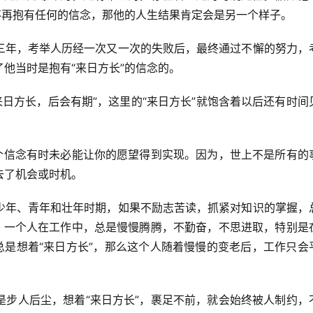
不再抱有任何的信念，那他的人生结果肯定会是另一个样子。
三年，考举人历经一次又一次的失败后，最终通过不懈的努力，
他当时是抱有“来日方长”的信念的。
来日方长，后会有期”，这里的“来日方长”就饱含着以后还有时间
这个信念有时未必能让你的愿望得到实现。因为，世上不是所有的
去了机会或时机。
少年、青年和壮年时期，如果不励志苦读，抓紧对知识的掌握，
程；一个人在工作中，总是慢慢腾腾，不勤奋，不思进取，特别是
总是想着“来日方长”，那么这个人随着慢慢的变老后，工作只会
是步人后尘，想着“来日方长”，裹足不前，就会始终被人制约，