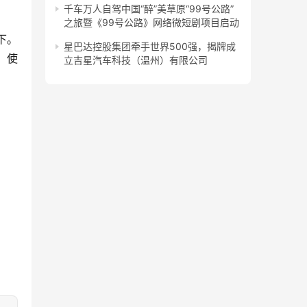
千车万人自驾中国“醉”美草原“99号公路”
之旅暨《99号公路》网络微短剧项目启动
下。
星巴达控股集团牵手世界500强，揭牌成
，使
立吉星汽车科技（温州）有限公司