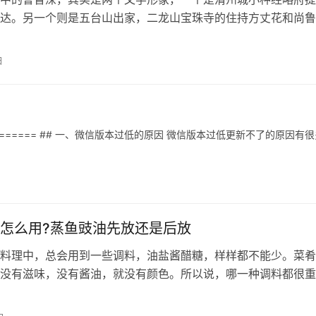
达。另一个则是五台山出家，二龙山宝珠寺的住持方丈花和尚鲁
这两个形象而外，书中还隐藏着第三个鲁…
日
======== ## 一、微信版本过低的原因 微信版本过低更新不了的原因有
怎么用?蒸鱼豉油先放还是后放
料理中，总会用到一些调料，油盐酱醋糖，样样都不能少。菜肴
没有滋味，没有酱油，就没有颜色。所以说，哪一种调料都很重
豉油在我们日常做的菜肴中，起到一定的…