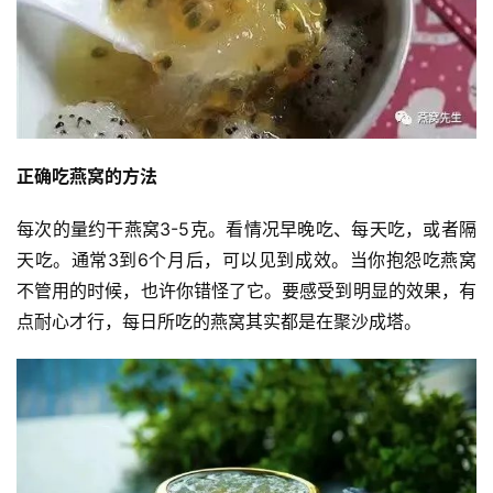
投
稿
正确吃燕窝的方法
每
每次的量约干燕窝3-5克。看情况早晚吃、每天吃，或者隔
日
天吃。通常3到6个月后，可以见到成效。当你抱怨吃燕窝
好
不管用的时候，也许你错怪了它。要感受到明显的效果，有
诗
点耐心才行，每日所吃的燕窝其实都是在聚沙成塔。