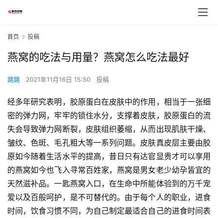
首页
投稿
燕窝的吃法与用量？燕窝怎么吃法最好
跳跳
2021年11月16日 15:50
投稿
经多年研究表明，胶原蛋白在皮肤中的作用，相当于一张细
密的弹力网，牢牢的锁住水分，支撑着皮肤，胶原蛋白的流
失会导致弹力网断裂，皮肤组织萎缩，从而出现肌肤干燥、
皱纹、色斑、毛孔粗大等一系列问题。皮肤真皮层主要由胶
原如今随着生活水平的提高，昔日只有达官显贵才可以享用
的燕窝如今也飞入寻常百姓家，燕窝是男女老少幼孕皆宜的
天然滋补品。一匙燕窝入口，在生命中所能体验到的万千宠
爱以及百般呵护，是不可替代的。由于每个人的职业，进食
时间，饮食习惯不同，为自己制定最适合自己的进食时间表