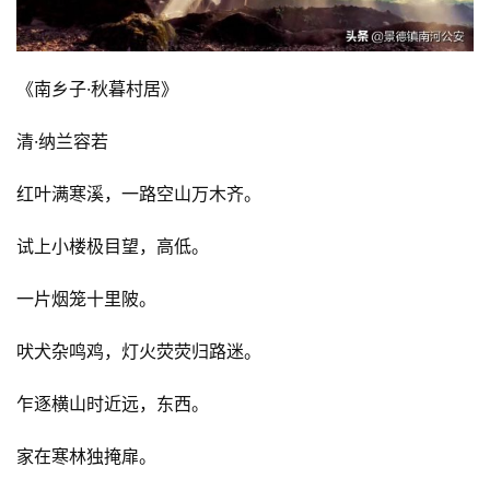
《南乡子·秋暮村居》
清·纳兰容若
红叶满寒溪，一路空山万木齐。
试上小楼极目望，高低。
一片烟笼十里陂。
吠犬杂鸣鸡，灯火荧荧归路迷。
乍逐横山时近远，东西。
家在寒林独掩扉。