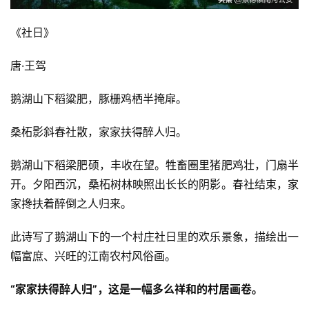
稿
《社日》
每
日
唐·王驾
好
诗
鹅湖山下稻粱肥，豚栅鸡栖半掩扉。
桑柘影斜春社散，家家扶得醉人归。
鹅湖山下稻梁肥硕，丰收在望。牲畜圈里猪肥鸡壮，门扇半
开。夕阳西沉，桑柘树林映照出长长的阴影。春社结束，家
家搀扶着醉倒之人归来。
此诗写了鹅湖山下的一个村庄社日里的欢乐景象，描绘出一
幅富庶、兴旺的江南农村风俗画。
“家家扶得醉人归”，这是一幅多么祥和的村居画卷。