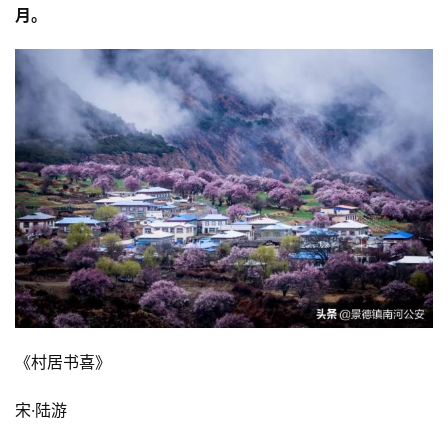
月。
《村居书喜》
宋·陆游