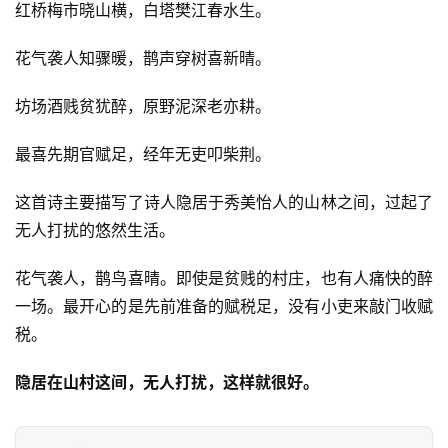
红桥梅市晓山横，白塔樊江春水生。
花气袭人知骤暖，鹊声穿树喜新晴。
坊场酒贱贫犹醉，原野泥深老亦耕。
最喜先期官赋足，经年无吏叩柴荆。
这首诗主要描写了诗人隐居于秀美怡人的山林之间，过起了
无人打扰的悠然生活。
花气袭人，鹊鸟喜晴。即使是贫贱的村庄，也有人痛快的醉
一场。最开心的是先前准备的赋税足，没有小吏来敲门收赋
税。
隐居在山村这间，无人打扰，这样就很好。