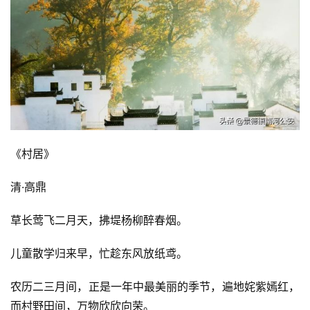
《村居》
清·高鼎
草长莺飞二月天，拂堤杨柳醉春烟。
儿童散学归来早，忙趁东风放纸鸢。
农历二三月间，正是一年中最美丽的季节，遍地姹紫嫣红，
而村野田间，万物欣欣向荣。