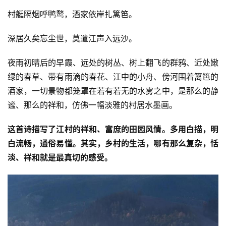
村艇隔烟呼鸭鹜，酒家依岸扎篱笆。
深居久矣忘尘世，莫遣江声入远沙。
夜雨初晴后的早霞、远处的树丛、树上翻飞的群鸦、近处嫩
绿的春草、带有雨滴的春花、江中的小舟、傍河围着篱笆的
酒家，一切景物都笼罩在若有若无的水雾之中，是那么的静
谧、那么的祥和，仿佛一幅淡雅的村居水墨画。
这首诗描写了江村的祥和、富庶的田园风情。多用白描，明
白流畅，通俗易懂。其实，乡村的生活，哪有那么复杂，恬
淡、祥和就是最真切的感受。