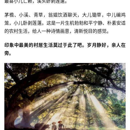
最喜小儿亡赖，溪头卧剥莲蓬。
茅檐、小溪、青草，翁媪饮酒聊天，大儿锄草，中儿编鸡
笼，小儿卧剥莲蓬。这是一片生机勃勃和平宁静、朴素安适
的农村生活，给人一种诗情画意，清新悦目的感觉。
印象中最美的村居生活莫过于此了吧。岁月静好，亲人在
旁。