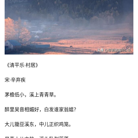
《清平乐·村居》
宋·辛弃疾
茅檐低小，溪上青青草。
醉里吴音相媚好，白发谁家翁媪？
大儿锄豆溪东，中儿正织鸡笼。