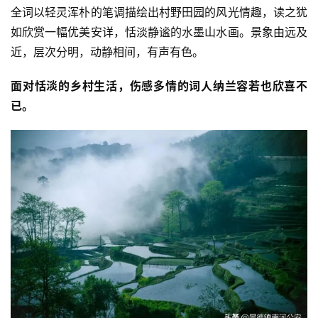
全词以轻灵浑朴的笔调描绘出村野田园的风光情趣，读之犹
如欣赏一幅优美安详，恬淡静谧的水墨山水画。景象由远及
近，层次分明，动静相间，有声有色。
面对恬淡的乡村生活，伤感多情的词人纳兰容若也欣喜不
已。
投