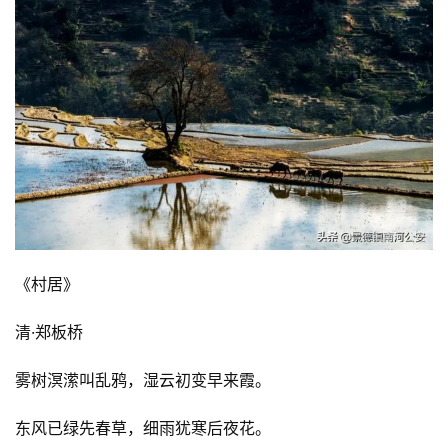
《村居》
清·郑板桥
雾树溟潆叫乱鸦，湿云初变早来霞。
东风已绿先春草，细雨犹寒后夜花。