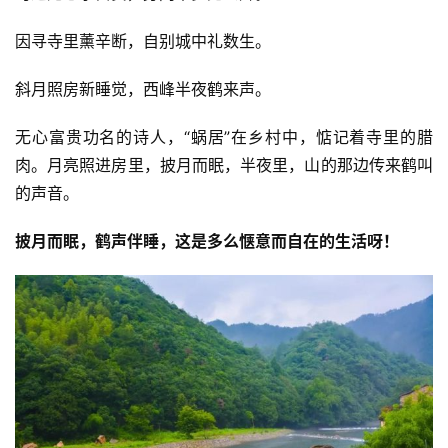
因寻寺里薰辛断，自别城中礼数生。
斜月照房新睡觉，西峰半夜鹤来声。
无心富贵功名的诗人，“蜗居”在乡村中，惦记着寺里的腊
肉。月亮照进房里，披月而眠，半夜里，山的那边传来鹤叫
的声音。
披月而眠，鹤声伴睡，这是多么惬意而自在的生活呀！