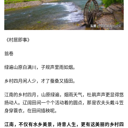
《村居即事》
翁卷
绿遍山原白满川，子规声里雨如烟。
乡村四月闲人少，才了蚕桑又插田。
江南的乡村四月，山原绿遍，烟雨天气，杜鹃声声更显得悠
扬动人。辽阔田间一个个活动着的圆点，那是农夫头戴斗笠
身穿蓑衣，在田间插秧呢。
江南，不仅有水乡美景，诗意人生，更有这美丽的乡村四