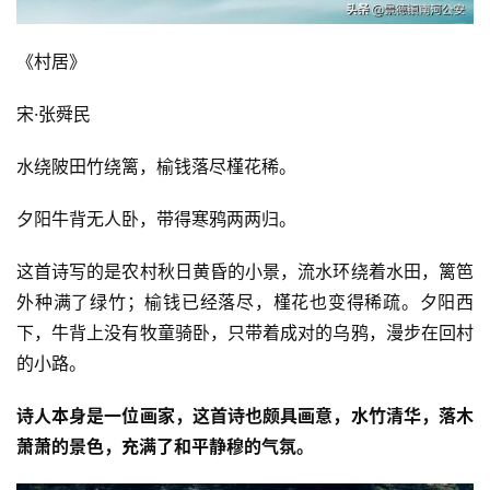
《村居》
宋·张舜民
水绕陂田竹绕篱，榆钱落尽槿花稀。
夕阳牛背无人卧，带得寒鸦两两归。
这首诗写的是农村秋日黄昏的小景，流水环绕着水田，篱笆
外种满了绿竹；榆钱已经落尽，槿花也变得稀疏。夕阳西
下，牛背上没有牧童骑卧，只带着成对的乌鸦，漫步在回村
的小路。
诗人本身是一位画家，这首诗也颇具画意，水竹清华，落木
萧萧的景色，充满了和平静穆的气氛。