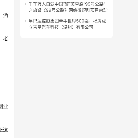
千车万人自驾中国“醉”美草原“99号公路”
之旅暨《99号公路》网络微短剧项目启动
、酒
星巴达控股集团牵手世界500强，揭牌成
立吉星汽车科技（温州）有限公司
，老
副业
正这