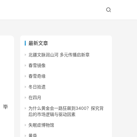
最新文章
北疆文脉润山河 多元传播启新章
春雪镜像
春雪奇缘
冬日拾遗
在四月
，毕
为什么黄金会一路狂飙到3400？探究背
后的市场逻辑与驱动因素
失眠症博物馆
黄昏