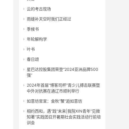
云的考古现场
雨缝补天空时我们正经过
季候书
年轮解构学
叶书
春日颂
星巴达控股集团荣登“2024亚洲品牌500
强”
2024年首届“博客司杯”青少儿搏击联赛暨
中外对抗赛在通辽市顺利举行
如意坊官宣：金秋“蟹”逅如意坊
相约西和，遇“践”未来|我院XIN青年“见微
知著”实践团召开暑期社会实践活动行前培
训会