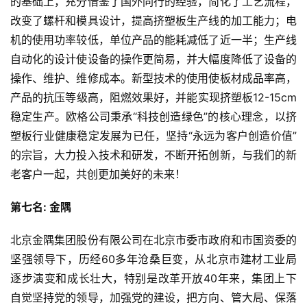
的基础上，充分借鉴了国外同行的经验，简化了工艺流程，
改变了螺杆和模具设计，提高挤塑板生产线的加工能力；电
机的使用功率较低，单位产品的能耗减低了近一半；生产线
自动化的设计使设备的操作更简易，并大幅度降低了设备的
操作、维护、维修成本。新型技术的使用使板材成品率高，
产品的抗压等级高，阻燃效果好，并能实现挤塑板12-15cm
稳定生产。欧格公司秉承“科技创造绿色”的核心理念，以挤
塑板行业健康稳定发展为已任，坚持“永远为客户创造价值”
的宗旨，大力投入技术和研发，不断开拓创新，与我们的新
老客户一起，共创更加美好的未来！
投
稿
第七名: 金隅
北京金隅集团股份有限公司在北京市委市政府和市国资委的
每
日
坚强领导下，历经60多年沧桑巨变，从北京市建材工业局
好
逐步演变和成长壮大，特别是改革开放40年来，集团上下
诗
自觉坚持党的领导，加强党的建设，把方向、管大局、保落