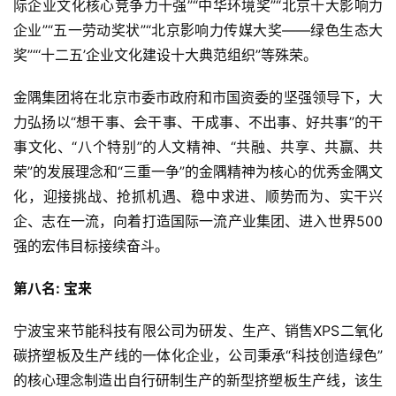
际企业文化核心竞争力十强”“中华环境奖”“北京十大影响力
企业”“五一劳动奖状”“北京影响力传媒大奖——绿色生态大
奖”“‘十二五’企业文化建设十大典范组织”等殊荣。
金隅集团将在北京市委市政府和市国资委的坚强领导下，大
力弘扬以“想干事、会干事、干成事、不出事、好共事”的干
事文化、“八个特别”的人文精神、“共融、共享、共赢、共
荣”的发展理念和“三重一争”的金隅精神为核心的优秀金隅文
化，迎接挑战、抢抓机遇、稳中求进、顺势而为、实干兴
企、志在一流，向着打造国际一流产业集团、进入世界500
强的宏伟目标接续奋斗。
第八名: 宝来
宁波宝来节能科技有限公司为研发、生产、销售XPS二氧化
碳挤塑板及生产线的一体化企业，公司秉承“科技创造绿色”
的核心理念制造出自行研制生产的新型挤塑板生产线，该生