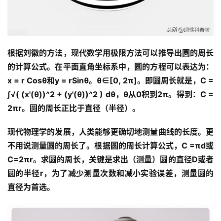
根据刘徽的方法，现代数学用极限方法可以推导出圆的周长
的计算公式。在平面直角坐标系中，圆的方程可以表达为：
x = r Cosθ和y = rSinθ。θ∈[0, 2π]。即圆周长就是，C = 
∫√( (x'(θ))^2 + (y'(θ))^2 ) dθ，θ从0积到2π。得到：C = 
2πr。圆的周长正比于直径（半径）。
现代物理学的发展，人类能够更确切地测量曲线的长度。更
不用说测量圆的周长了。根据圆的周长计算公式，C =πd或
C=2πr。求圆的周长，关键是求出（测量）圆的直径D或者
圆的半径r，为了减少测量次数和减小实验误差，测量圆的
直径为首选。