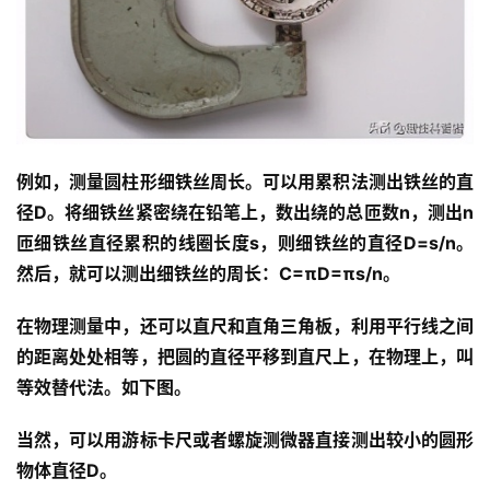
例如，测量圆柱形细铁丝周长。可以用累积法测出铁丝的直
径D。将细铁丝紧密绕在铅笔上，数出绕的总匝数n，测出n
匝细铁丝直径累积的线圈长度s，则细铁丝的直径D=s/n。
然后，就可以测出细铁丝的周长：C=πD=πs/n。
在物理测量中，还可以直尺和直角三角板，利用平行线之间
的距离处处相等，把圆的直径平移到直尺上，在物理上，叫
等效替代法。如下图。
当然，可以用游标卡尺或者螺旋测微器直接测出较小的圆形
物体直径D。