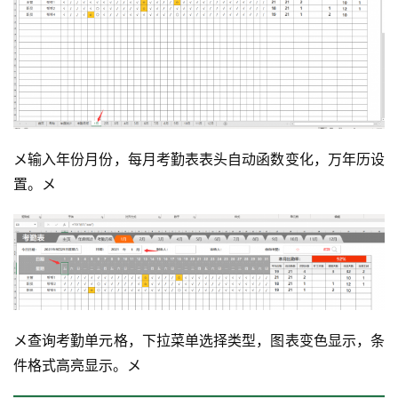
メ输入年份月份，每月考勤表表头自动函数变化，万年历设
置。メ
メ查询考勤单元格，下拉菜单选择类型，图表变色显示，条
件格式高亮显示。メ