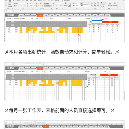
メ本月各项出勤统计，函数自动求和计算，简单轻松。メ
メ每月一张工作表，表格前面的人员直接选择即可。メ