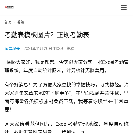
首页
投稿
考勤表模板图片？正规考勤表
运营增长
2021年11月20日 11:39
投稿
Hello大家好，我是帮帮。今天跟大家分享一张Excel考勤管
理系统，年度自动统计图表，计算统计无脑套用。
有个好消息！为了方便大家更快的掌握技巧，寻找捷径。请
大家点击文章末尾的“了解更多”，在里面找到并关注我，里
面有海量各类模板素材免费下载，我等着你噢^^<——非常重
要！！！
メ大家请看范例图片，Excel考勤管理系统，年度自动统
计，数据汇算图表显示，一步到位。メ