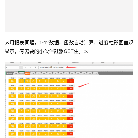
投
稿
每
日
好
诗
メ月报表同理，1-12数据，函数自动计算，进度柱形图直观
显示，有需要的小伙伴赶紧GET住。メ