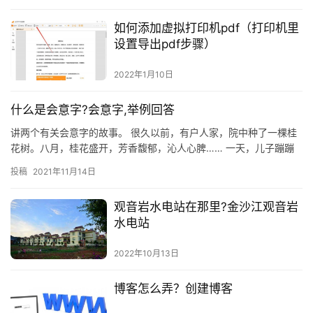
如何添加虚拟打印机pdf（打印机里
设置导出pdf步骤）
2022年1月10日
什么是会意字?会意字,举例回答
讲两个有关会意字的故事。 很久以前，有户人家，院中种了一棵桂
花树。八月，桂花盛开，芳香馥郁，沁人心脾…… 一天，儿子蹦蹦
跳跳放学归来，刚入院中，看见父亲挥动斧头，正准备将桂花树砍
投稿
2021年11月14日
倒…
观音岩水电站在那里?金沙江观音岩
水电站
2022年10月13日
博客怎么弄？创建博客