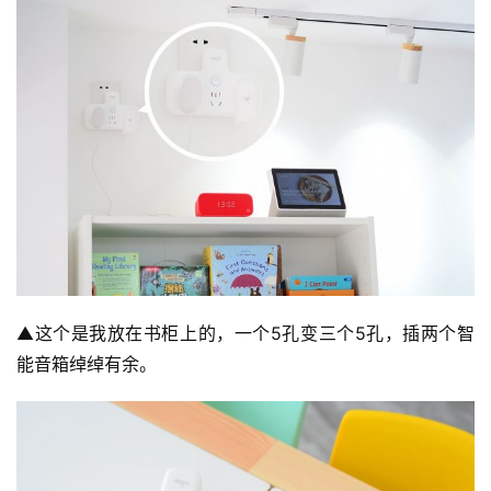
▲这个是我放在书柜上的，一个5孔变三个5孔，插两个智
能音箱绰绰有余。