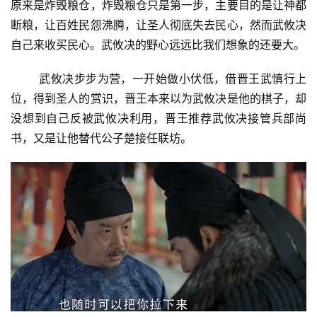
原来是炸毁粮仓，炸毁粮仓只是第一步，主要目的是让神都
断粮，让百姓民怨沸腾，让圣人彻底失去民心，然而武攸决
自己来收买民心。武攸决的野心远远比我们想象的还要大。
武攸决步步为营，一开始做小伏低，借晋王武慎行上
位，得到圣人的赏识，晋王本来以为武攸决是他的棋子，却
没想到自己反被武攸决利用，晋王推荐武攸决接管兵部尚
书，又是让他替代公子楚接任联坊。