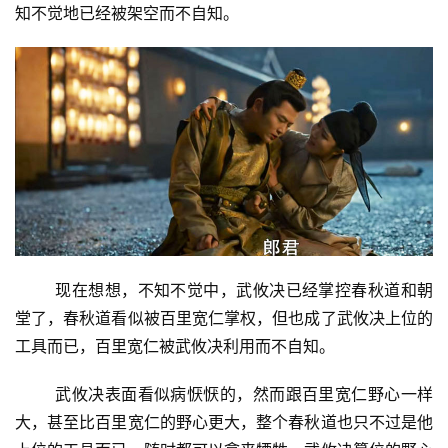
知不觉地已经被架空而不自知。
投
稿
现在想想，不知不觉中，武攸决已经掌控春秋道和朝
堂了，春秋道看似被百里宽仁掌权，但也成了武攸决上位的
每
工具而已，百里宽仁被武攸决利用而不自知。
日
好
武攸决表面看似病恹恹的，然而跟百里宽仁野心一样
诗
大，甚至比百里宽仁的野心更大，整个春秋道也只不过是他