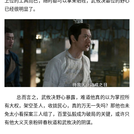
上位的工具而已，随时都可以拿来牺牲，武攸决篡位的野心
已经很明显了。
总而言之，武攸决野心暴露，难道他真的以为掌控所
有大权，架空圣人，收拢民心，真的万无一失吗？那他也未
免太小看探案三人组了，百里弘毅成为破局的关键，或许只
有他大义灭亲粉碎春秋道和武攸决的阴谋。