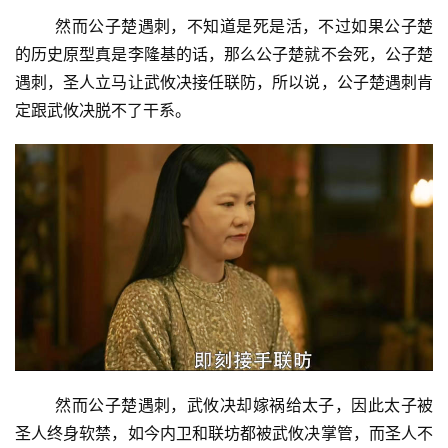
然而公子楚遇刺，不知道是死是活，不过如果公子楚
的历史原型真是李隆基的话，那么公子楚就不会死，公子楚
遇刺，圣人立马让武攸决接任联防，所以说，公子楚遇刺肯
定跟武攸决脱不了干系。
然而公子楚遇刺，武攸决却嫁祸给太子，因此太子被
圣人终身软禁，如今内卫和联坊都被武攸决掌管，而圣人不