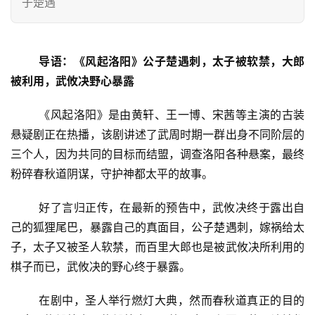
子楚遇
导语：《风起洛阳》公子楚遇刺，太子被软禁，大郎
被利用，武攸决野心暴露
《风起洛阳》是由黄轩、王一博、宋茜等主演的古装
悬疑剧正在热播，该剧讲述了武周时期一群出身不同阶层的
三个人，因为共同的目标而结盟，调查洛阳各种悬案，最终
粉碎春秋道阴谋，守护神都太平的故事。
好了言归正传，在最新的预告中，武攸决终于露出自
己的狐狸尾巴，暴露自己的真面目，公子楚遇刺，嫁祸给太
子，太子又被圣人软禁，而百里大郎也是被武攸决所利用的
棋子而已，武攸决的野心终于暴露。
在剧中，圣人举行燃灯大典，然而春秋道真正的目的