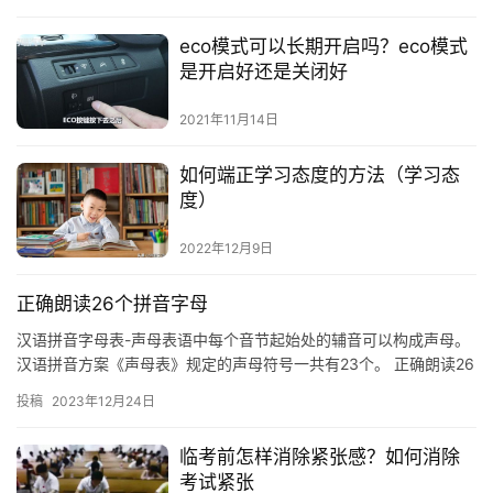
eco模式可以长期开启吗？eco模式
是开启好还是关闭好
2021年11月14日
如何端正学习态度的方法（学习态
度）
2022年12月9日
正确朗读26个拼音字母
汉语拼音字母表-声母表语中每个音节起始处的辅音可以构成声母。
汉语拼音方案《声母表》规定的声母符号一共有23个。 正确朗读26
个拼音字母 b [玻] p [坡] m [摸] f [佛…
投稿
2023年12月24日
临考前怎样消除紧张感？如何消除
考试紧张