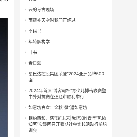
云的考古现场
雨缝补天空时我们正经过
季候书
年轮解构学
叶书
春日颂
星巴达控股集团荣登“2024亚洲品牌500
强”
2024年首届“博客司杯”青少儿搏击联赛暨
中外对抗赛在通辽市顺利举行
如意坊官宣：金秋“蟹”逅如意坊
相约西和，遇“践”未来|我院XIN青年“见微
知著”实践团召开暑期社会实践活动行前培
训会