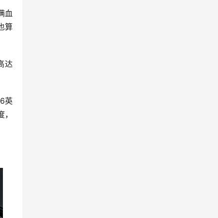
的满血
H也算
高达
6英
度，