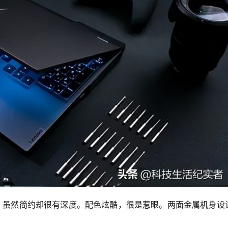
案，虽然简约却很有深度。配色炫酷，很是惹眼。两面金属机身设