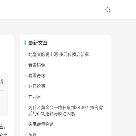
最新文章
北疆文脉润山河 多元传播启新章
春雪镜像
春雪奇缘
颜
冬日拾遗
一
在四月
：
为什么黄金会一路狂飙到3400？探究背
后的市场逻辑与驱动因素
失眠症博物馆
值，
价比
黄昏