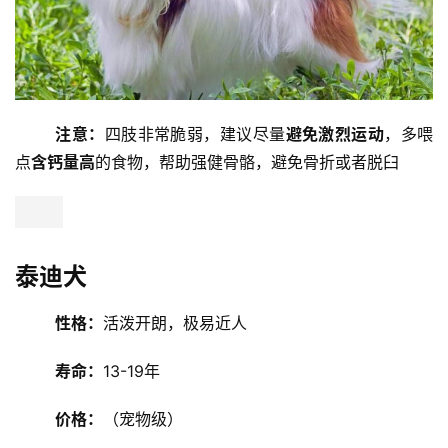
价格：
1000起（宠物级）
显性问题：
膝盖脱臼
注意：
四肢非常脆弱，建议尽量
避免激烈运动
，多喂
点
含钙量高
的食物，帮助强健骨骼，避免骨折或者脱臼