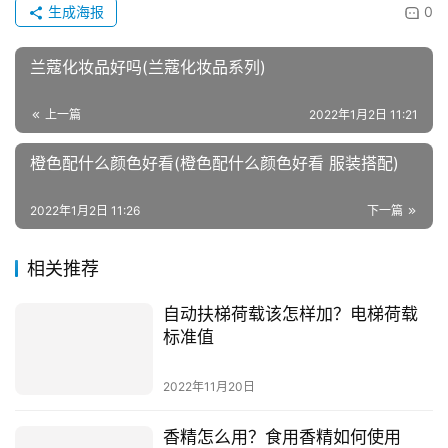
要用狗狗
专门的沐浴露或者香波
，洗完澡必须要立刻吹
干毛发；
每天早晚
梳毛
各五分钟，帮助去除毛发上的污垢和寄生
虫；
饮食上一定要清淡，主食狗粮也可以选择一款
美毛狗
粮
，在补充营养的同时也能够帮助美毛
每天出去
晒晒太阳
，阳光可以帮助促进钙质吸收，对毛
发也有好处