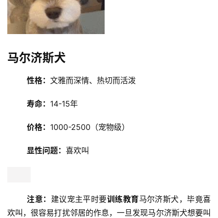
马尔济斯犬
性格：
文雅而深情、热切而活泼
投
稿
寿命：
14-15年
每
价格：
1000-2500（宠物级）
日
好
显性问题：
喜欢叫
诗