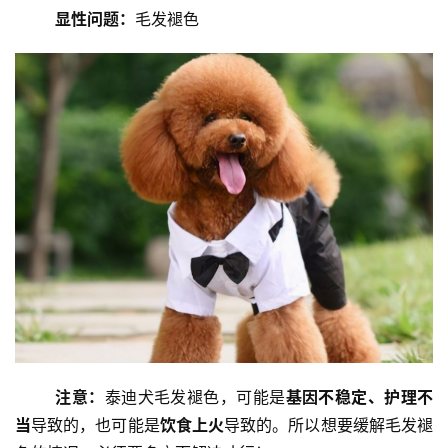
泰迪犬
性格：
活泼开朗，极易近人
寿命：
13-19年
价格：
（宠物级）