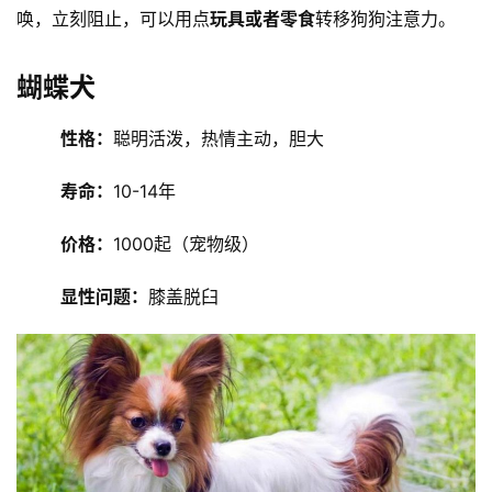
注意：
建议宠主平时要
训练教育
马尔济斯犬，毕竟喜
欢叫，很容易打扰邻居的作息，一旦发现马尔济斯犬想要叫
唤，立刻阻止，可以用点
玩具或者零食
转移狗狗注意力。
蝴蝶犬
性格：
聪明活泼，热情主动，胆大
寿命：
10-14年