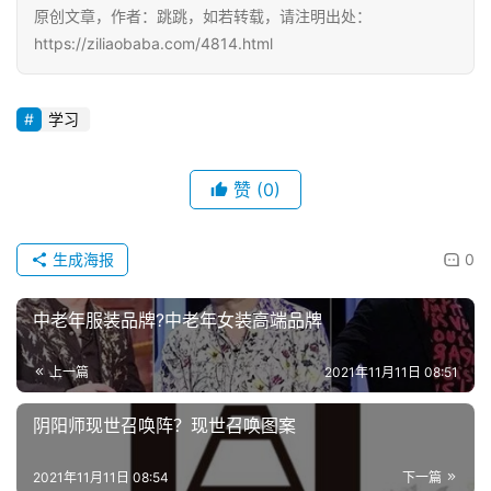
原创文章，作者：跳跳，如若转载，请注明出处：
https://ziliaobaba.com/4814.html
学习
赞
(0)
投
稿
生成海报
0
每
中老年服装品牌?中老年女装高端品牌
日
好
上一篇
2021年11月11日 08:51
诗
阴阳师现世召唤阵？现世召唤图案
2021年11月11日 08:54
下一篇