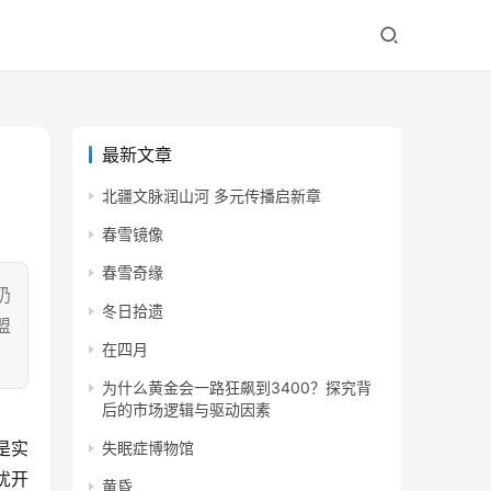
最新文章
北疆文脉润山河 多元传播启新章
春雪镜像
春雪奇缘
奶
冬日拾遗
盟
在四月
为什么黄金会一路狂飙到3400？探究背
后的市场逻辑与驱动因素
是实
失眠症博物馆
忧开
黄昏