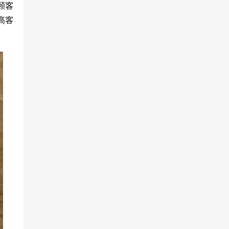
顾客
高客