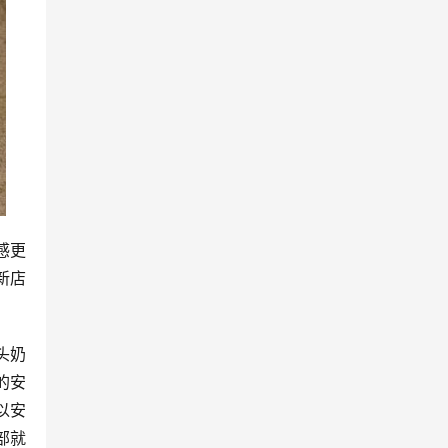
感更
新店
头奶
的安
以安
部就