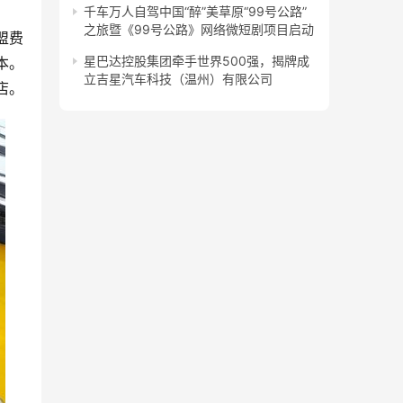
千车万人自驾中国“醉”美草原“99号公路”
之旅暨《99号公路》网络微短剧项目启动
盟费
星巴达控股集团牵手世界500强，揭牌成
本。
立吉星汽车科技（温州）有限公司
店。