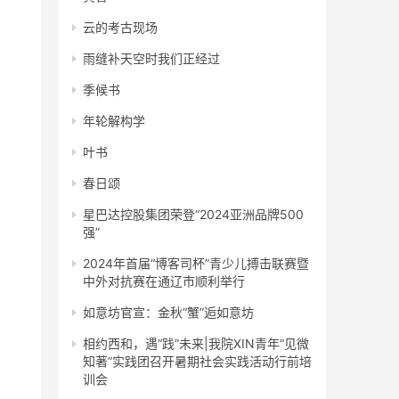
云的考古现场
雨缝补天空时我们正经过
季候书
年轮解构学
叶书
春日颂
星巴达控股集团荣登“2024亚洲品牌500
强”
2024年首届“博客司杯”青少儿搏击联赛暨
中外对抗赛在通辽市顺利举行
如意坊官宣：金秋“蟹”逅如意坊
相约西和，遇“践”未来|我院XIN青年“见微
知著”实践团召开暑期社会实践活动行前培
训会