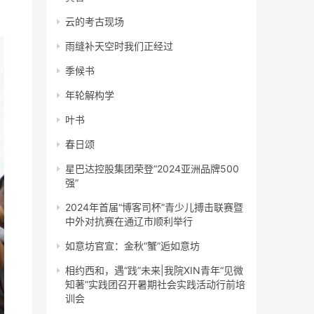
云的考古现场
雨缝补天空时我们正经过
季候书
年轮解构学
叶书
春日颂
星巴达控股集团荣登“2024亚洲品牌500
强”
2024年首届“博客司杯”青少儿搏击联赛暨
中外对抗赛在通辽市顺利举行
如意坊官宣：金秋“蟹”逅如意坊
相约西和，遇“践”未来|我院XIN青年“见微
知著”实践团召开暑期社会实践活动行前培
训会