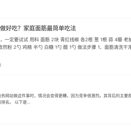
划得头头是道，问预期结果，扯东说西，实际就是说不清楚。搞
做好吃？家庭面筋最简单吃法
一定要试试 用料 面筋 2块 青红线椒 各2根 葱 1根 蒜 4瓣 老抽
 孜然粉 2勺 鸡精 半勺 白糖 1勺 醋 1勺 做法步骤 1、面筋清洗干
日
商务网站做这件事时，情况会变得更糟，因为竞争很激烈。其背后的主要
排名。 以下是…