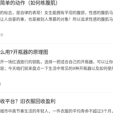
简单的动作（如何练腹肌）
的标志，是自律的表现！女生能拥有平坦的腹部，性感的腹肌马
让人自豪的事，也是被别人羡慕的对象！所以追求性感的腹肌马
很多美女的目标！ 那…
0日
么用?开瓶器的原理图
开一场红酒旅行的钥匙，选择一把适合自己的开瓶器，可以让你
容；今天咱们就来盘点一下生活中常见的9种开瓶器以及如何使
开瓶器 这种开瓶器是最常见的一…
日
收平台？旧衣服回收盈利
城市中高节奏生活的年轻人，一件衣服的平均寿命不超过3个月