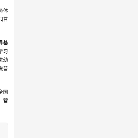
务体
园普
导基
学习
进幼
说普
全国
，营