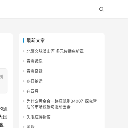
最新文章
北疆文脉润山河 多元传播启新章
春雪镜像
春雪奇缘
划
冬日拾遗
在四月
为什么黄金会一路狂飙到3400？探究背
后的市场逻辑与驱动因素
的通
大国
失眠症博物馆
础、
黄昏