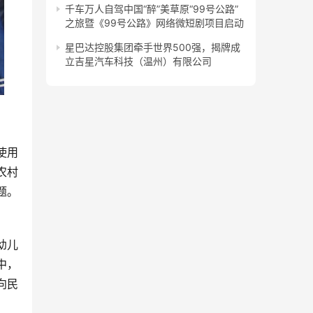
千车万人自驾中国“醉”美草原“99号公路”
之旅暨《99号公路》网络微短剧项目启动
星巴达控股集团牵手世界500强，揭牌成
立吉星汽车科技（温州）有限公司
使用
农村
题。
幼儿
中，
向民