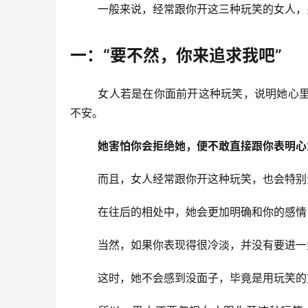
	一般来说，经常跟你开这三种玩笑的女人
一：“要不然，你来追求我吧”
	女人若是在你面前开这种玩笑，说明她心里对你有意思，之所以用玩笑的方式说出来，无非是为了掩饰心里的
不安。
她害怕你会拒绝她，便不敢直接跟你表明心
	而且，女人经常跟你开这种玩笑，也会特
	在往后的相处中，她会更加明确和你的感
	当然，如果你表现得很冷淡，并没有要进
	这时，她不会感到没面子，毕竟是用玩笑