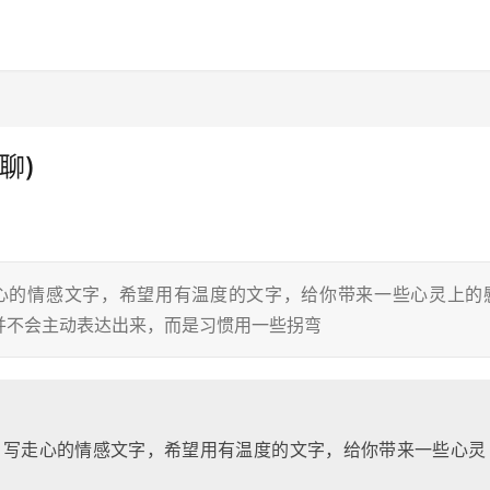
聊)
走心的情感文字，希望用有温度的文字，给你带来一些心灵上的
并不会主动表达出来，而是习惯用一些拐弯
师，写走心的情感文字，希望用有温度的文字，给你带来一些心灵