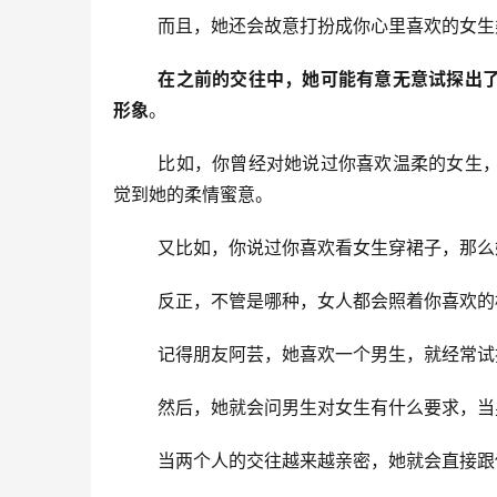
	而且，她还会故意打扮成你心里喜欢的女
在之前的交往中，她可能有意无意试探出
形象
。
	比如，你曾经对她说过你喜欢温柔的女生，那么她就会在你面前特别温柔，连说话的声音都会很轻柔，让你感
觉到她的柔情蜜意。
	又比如，你说过你喜欢看女生穿裙子，那
	反正，不管是哪种，女人都会照着你喜欢
	记得朋友阿芸，她喜欢一个男生，就经常
	然后，她就会问男生对女生有什么要求，
	当两个人的交往越来越亲密，她就会直接跟