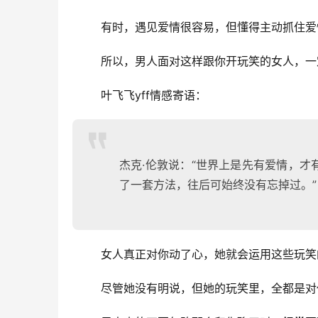
	有时，遇见爱情很容易，但懂得主动抓住
	所以，男人面对这样跟你开玩笑的女人，
	叶飞飞yff情感寄语：
杰克·伦敦说：“世界上是先有爱情，
了一套方法，往后可始终没有忘掉过。”
	女人真正对你动了心，她就会运用这些玩
	尽管她没有明说，但她的玩笑里，全都是