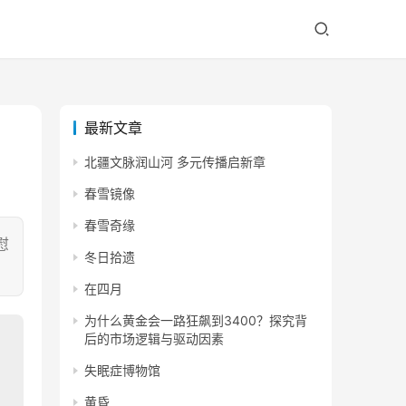
最新文章
北疆文脉润山河 多元传播启新章
春雪镜像
春雪奇缘
慰
冬日拾遗
在四月
为什么黄金会一路狂飙到3400？探究背
后的市场逻辑与驱动因素
失眠症博物馆
黄昏