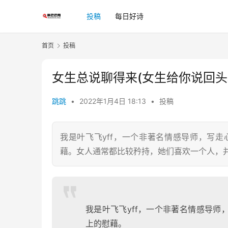
投稿
每日好诗
首页
投稿
女生总说聊得来(女生给你说回头
跳跳
•
2022年1月4日 18:13
•
投稿
我是叶飞飞yff，一个非著名情感导师，写
藉。女人通常都比较矜持，她们喜欢一个人，
我是叶飞飞yff，一个非著名情感导
上的慰藉。