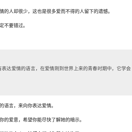
爱情的人却很少，这也是很多爱而不得的人留下的遗憾。
一定不要错过。
才有表达爱情的语言，在爱情刚到世界上来的青春时期中，它学会
笑的语言，来向你表达爱情。
对你的爱意，希望你能尽快了解她的暗示。