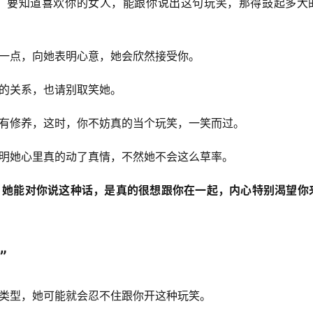
动一点，向她表明心意，她会欣然接受你。
通的关系，也请别取笑她。
你有修养，这时，你不妨真的当个玩笑，一笑而过。
说明她心里真的动了真情，不然她不会这么草率。
，她能对你说这种话，是真的很想跟你在一起，内心特别渴望你
”
子类型，她可能就会忍不住跟你开这种玩笑。