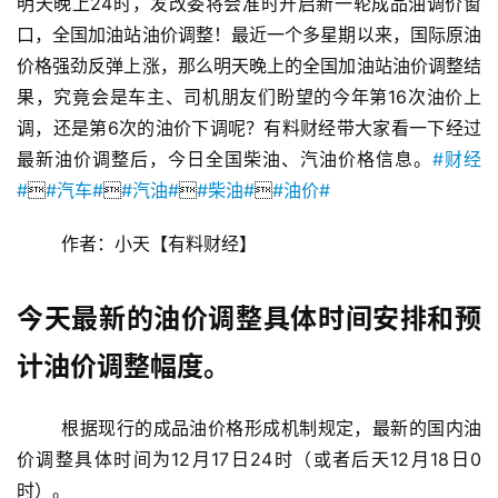
明天晚上24时，发改委将会准时开启新一轮成品油调价窗
口，全国加油站油价调整！最近一个多星期以来，国际原油
价格强劲反弹上涨，那么明天晚上的全国加油站油价调整结
果，究竟会是车主、司机朋友们盼望的今年第16次油价上
调，还是第6次的油价下调呢？有料财经带大家看一下经过
最新油价调整后，今日全国柴油、汽油价格信息。
#财经
#

#汽车#

#汽油#

#柴油#

#油价#
	作者：小天【有料财经】
今天最新的油价调整具体时间安排和预
计油价调整幅度。
	根据现行的成品油价格形成机制规定，最新的国内油
价调整具体时间为12月17日24时（或者后天12月18日0
时）。