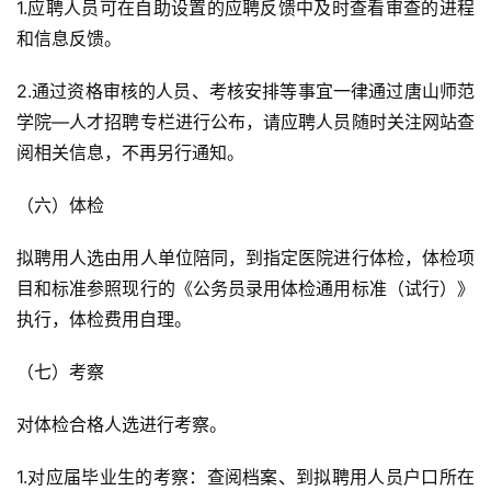
每
1.应聘人员可在自助设置的应聘反馈中及时查看审查的进程
日
和信息反馈。
好
诗
2.通过资格审核的人员、考核安排等事宜一律通过唐山师范
学院—人才招聘专栏进行公布，请应聘人员随时关注网站查
阅相关信息，不再另行通知。
（六）体检
拟聘用人选由用人单位陪同，到指定医院进行体检，体检项
目和标准参照现行的《公务员录用体检通用标准（试行）》
执行，体检费用自理。
（七）考察
对体检合格人选进行考察。
1.对应届毕业生的考察：查阅档案、到拟聘用人员户口所在