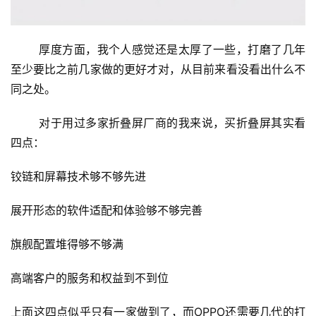
	厚度方面，我个人感觉还是太厚了一些，打磨了几年
至少要比之前几家做的更好才对，从目前来看没看出什么不
同之处。
对于用过多家折叠屏厂商的我来说，买折叠屏其实看
四点：
铰链和屏幕技术够不够先进
投
稿
展开形态的软件适配和体验够不够完善
每
旗舰配置堆得够不够满
日
好
高端客户的服务和权益到不到位
诗
上面这四点似乎只有一家做到了，而OPPO还需要几代的打