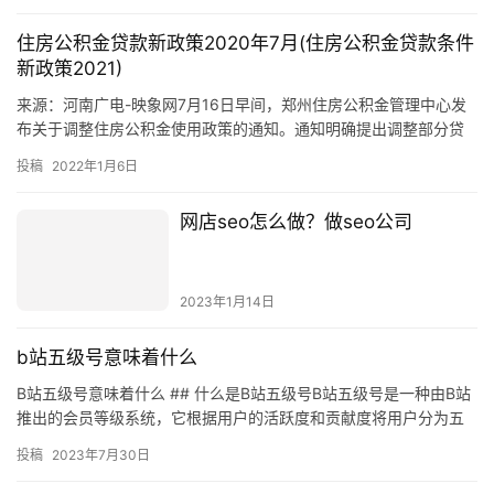
住房公积金贷款新政策2020年7月(住房公积金贷款条件
新政策2021)
来源：河南广电-映象网7月16日早间，郑州住房公积金管理中心发
布关于调整住房公积金使用政策的通知。通知明确提出调整部分贷
款申请条件、调整还贷能力认定标准、调整有关提取政策、开展个
投稿
2022年1月6日
人征信查询等内容。具体如下：一、调整部分贷款申请条件申请住
房公积金贷款的，应满足申请
网店seo怎么做？做seo公司
2023年1月14日
b站五级号意味着什么
B站五级号意味着什么 ## 什么是B站五级号B站五级号是一种由B站
推出的会员等级系统，它根据用户的活跃度和贡献度将用户分为五
个等级，分别是普通会员、银牌会员、金牌会员、钻石会员和超…
投稿
2023年7月30日