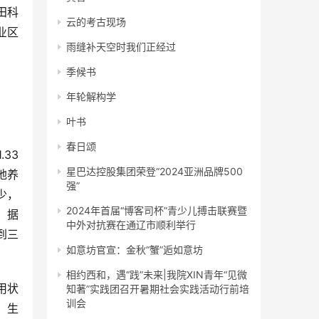
田科
云的考古现场
业区
雨缝补天空时我们正经过
季候书
年轮解构学
叶书
春日颂
星巴达控股集团荣登“2024亚洲品牌500
地养
强”
少，
2024年首届“博客司杯”青少儿搏击联赛暨
，据
中外对抗赛在通辽市顺利举行
到三
如意坊官宣：金秋“蟹”逅如意坊
相约西和，遇“践”未来|我院XIN青年“见微
知著”实践团召开暑期社会实践活动行前培
训会
、生