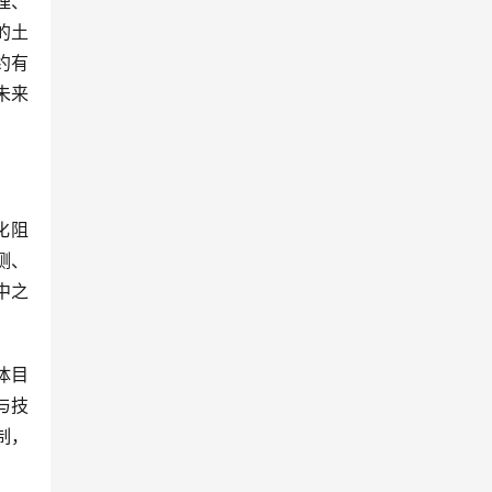
理、
的土
约有
未来
测、
中之
与技
制，