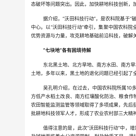
态破坏等问题突出。因此，加快耕地科技创新，
	据介绍，“沃田科技行动”，是农科院基于“破解耕地要害问题”的需求而启动的，并成立中国农科院国家耕地科学
中心。以“沃田科技行动”牵引，集聚中国农科
优势资源与力量，攻克耕地基础前沿科技，破解关
“七块地”各有困境待解
	东北黑土地、北方旱地、南方水田、南方旱地，这“四块地”是我国粮食主要产地，一直以来备受瞩目。尤其是黑
土地，多年以来，黑土地的退化问题已经引起了
	吴孔明介绍，在过去，中国农科院所属10多个研究所，组建了30多个创新团队，在东北黑土地有机质提升、南
方低产水稻土改良、南方红壤酸化防治、粮食作
农田智能监测监管等领域取得了多项成果，先后
批耕地科技领军人才，形成了农业农村部三大精神
	值得注意的是，此次“沃田科技行动”中，增加了“三块地”，即盐碱地、设施农地和后备耕地。对此，周卫表示，