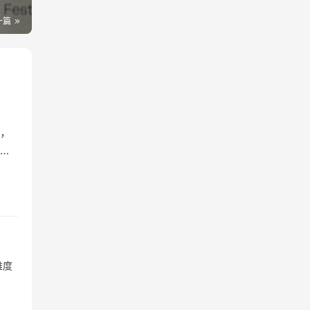
一篇
，
来
维度