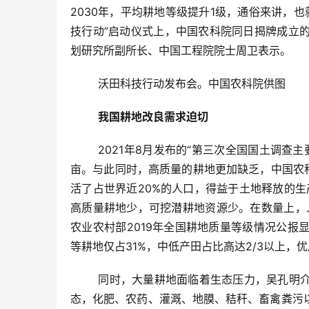
2030年，平均耕地等级提升1级，通俗来讲，也就
技行动”启动仪式上，中国农科院同日揭牌成立
划研究所副所长、中国工程院院士周卫表示。
	沃田科技行动发布会。中国农科院供图
我国耕地改良需求迫切
	2021年8月发布的“第三次全国国土调查主要数据公报”显示，我国现有耕地总面积19.18亿亩，人均耕地约1.33
亩。与此同时，高质量的耕地更加缺乏，中国农
活了占世界近20%的人口，得益于土地释放的生
高质量耕地少，可挖潜耕地资源少。在数量上，人
农业农村部2019年全国耕地质量等级情况公
等耕地仅占31%，中低产田占比高达2/3以上，
	同时，大量耕地面临着生态压力，吴孔明介绍，长期以来的高投入、高产出导致耕地长时间处于超负荷利用状
态，化肥、农药、灌溉、地膜、秸秆、畜禽粪污