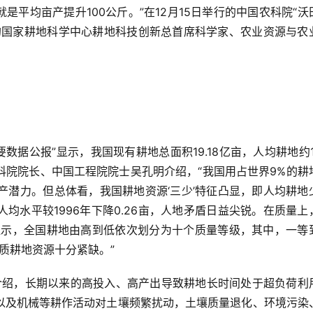
是平均亩产提升100公斤。”在12月15日举行的中国农科院“沃
的国家耕地科学中心耕地科技创新总首席科学家、农业资源与农
科院院长、中国工程院院士吴孔明介绍，“我国用占世界9%的耕
产潜力。但总体看，我国耕地资源‘三少’特征凸显，即人均耕地
均水平较1996年下降0.26亩，人地矛盾日益尖锐。在质量上
报显示，全国耕地由高到低依次划分为十个质量等级，其中，一等
优质耕地资源十分紧缺。”
以及机械等耕作活动对土壤频繁扰动，土壤质量退化、环境污染