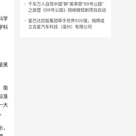
千车万人自驾中国“醉”美草原“99号公路”
之旅暨《99号公路》网络微短剧项目启动
星巴达控股集团牵手世界500强，揭牌成
学科
立吉星汽车科技（温州）有限公司
标准
一大
。