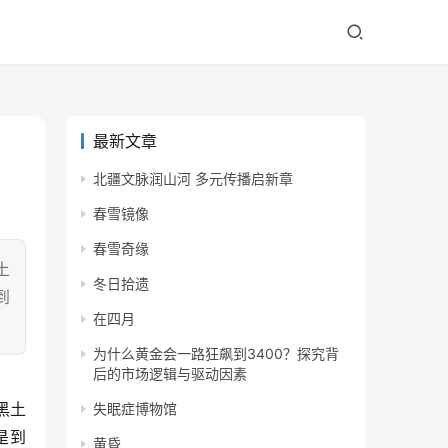
最新文章
北疆文脉润山河 多元传播启新章
春雪镜像
春雪奇缘
土
冬日拾遗
到
在四月
为什么黄金会一路狂飙到3400？探究背
后的市场逻辑与驱动因素
失眠症博物馆
是到
黄昏