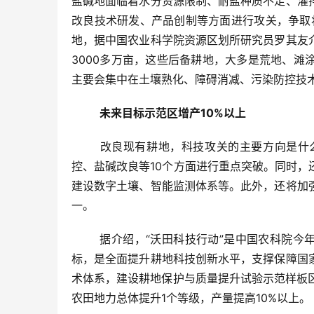
盐碱地面临着水分资源限制、耐盐种质不足、灌
改良技术研发、产品创制等方面进行攻关，争取
地，据中国农业科学院资源区划所研究员罗其友
3000多万亩，这些后备耕地，大多是荒地、
主要会集中在土壤熟化、障碍消减、污染防控技
未来目标示范区增产10%以上
	改良现有耕地，科技攻关的主要方向是什么？周卫介绍，未来将在土壤组学、生物固氮、有机培肥、酸化阻
控、盐碱改良等10个方面进行重点突破。同时
建设数字土壤、智能监测体系等。此外，还将加
一。
	据介绍，“沃田科技行动”是中国农科院今年继“强种科技行动”之后的第二个重大科技行动，这一行动的总体目
标，是全面提升耕地科技创新水平，支撑保障国
术体系，建设耕地保护与质量提升试验示范样板
农田地力总体提升1个等级，产量提高10%以上。