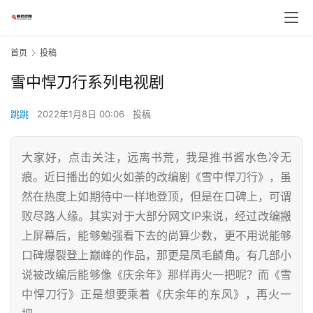
首页
投稿
雪中悍刀行系列电视剧
跳跳
2022年1月8日 00:06
投稿
大家好，点击关注，远离书荒，我是推书酱水色冷无
痕。近日播出的如火如荼的改编剧《雪中悍刀行》，虽
然在热度上如期待中一样地登顶，但是在口碑上，可谓
败尽路人缘。其实对于大部分网文IP来说，经过改编搬
上屏幕后，能够勉强看下去的尚算少数，更不用说能够
口碑爆裂登上巅峰的作品，那更是凤毛麟角。有几部小
说被改编后能够像《庆余年》那样再火一把呢？而《雪
中悍刀行》正是想要乘着《庆余年的东风》，再火一