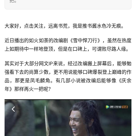
把。
大家好，点击关注，远离书荒，我是推书酱水色冷无痕。
近日播出的如火如荼的改编剧《雪中悍刀行》，虽然在热度
上如期待中一样地登顶，但是在口碑上，可谓败尽路人缘。
其实对于大部分网文IP来说，经过改编搬上屏幕后，能够勉
强看下去的尚算少数，更不用说能够口碑爆裂登上巅峰的作
品，那更是凤毛麟角。有几部小说被改编后能够像《庆余
年》那样再火一把呢？