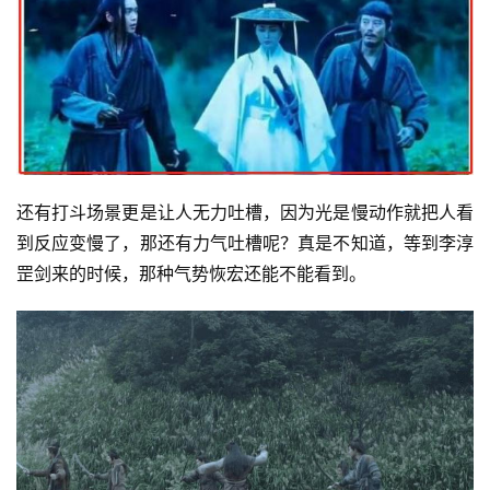
还有打斗场景更是让人无力吐槽，因为光是慢动作就把人看
到反应变慢了，那还有力气吐槽呢？真是不知道，等到李淳
罡剑来的时候，那种气势恢宏还能不能看到。
投
稿
每
日
好
诗