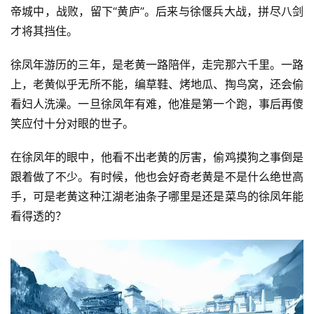
帝城中，战败，留下“黄庐”。后来与徐偃兵大战，拼尽八剑
才将其挡住。
徐凤年游历的三年，是老黄一路陪伴，走完那六千里。一路
上，老黄似乎无所不能，编草鞋、烤地瓜、掏鸟窝，还会偷
看妇人洗澡。一旦徐凤年有难，他准是第一个跑，事后再傻
笑应付十分对眼的世子。
在徐凤年的眼中，他看不出老黄的厉害，偷鸡摸狗之事倒是
跟着做了不少。有时候，他也会好奇老黄是不是什么绝世高
手，可是老黄这种江湖老油条子哪里是还是菜鸟的徐凤年能
看得透的？