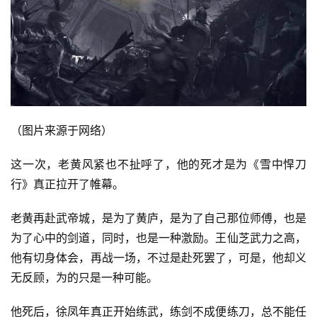
（图片来源于网络）
这一次，老黄风紧也不扯呼了，他的死才是为《雪中悍刀
投
行》真正拉开了帷幕。
稿
老黄再赴武帝城，是为了黄庐，是为了自己那位师傅，也是
每
为了心中的剑道，同时，也是一种激励。王仙芝武力之高，
日
他有切身体会，再战一场，不过是赴死罢了，可是，他却义
好
无反顾，为的只是一种可能。
诗
他死后，徐凤年真正开始练武，练剑不成便练刀，总不能任