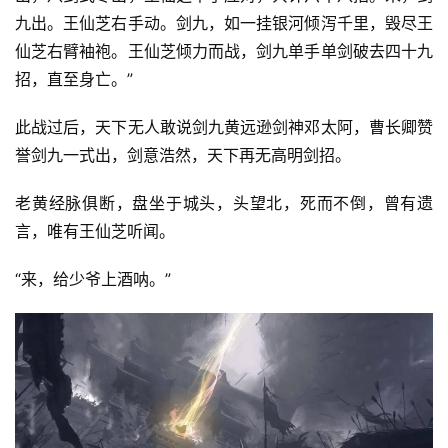
九出。王仙芝右手动。剑九，如一挂银河倾泻千里，毁尽王
仙芝右臂袖袍。王仙芝倾力而战，剑九单手单剑破去四十九
招，直至身亡。”
此战过后，天下无人敢说剑九黄远逊剑神邓太阿，曹长卿赞
誉剑九一式出，剑意浩然，天下再无高明剑招。
老黄经脉俱断，盘坐于城头，头望北，死而不倒，曾有遗
言，唯有王仙芝听闻。
“来，给少爷上酒呐。”