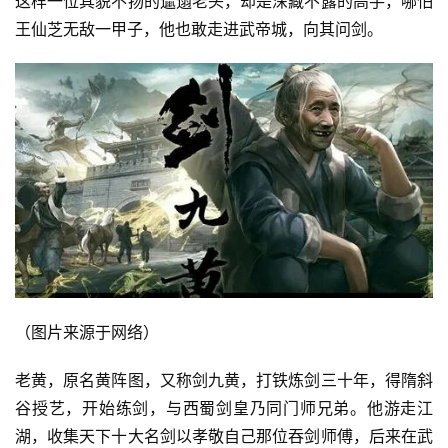
这样一位其貌不扬的邋遢老头，却是深藏不露的高手，哪怕
王仙芝无敌一甲子，他也敢走进武帝城，向其问剑。
（图片来源于网络）
老黄，原名黄阵图，又称剑九黄，打铁炼剑三十年，得隋斜
谷授艺，开始练剑，与西蜀剑皇乃同门师兄弟。他游走江
湖，收集天下十大名剑以孝敬自己那位吞剑师傅，后来在武