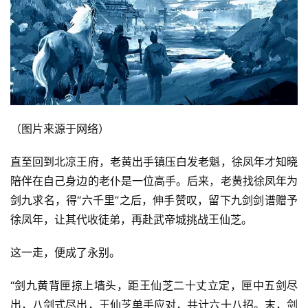
（图片来源于网络）
直至回到北凉王府，老黄出手镇压白发老魁，徐凤年才知晓
陪伴在自己身边的老仆是一位高手。后来，老黄找徐凤年为
剑九求名，得“六千里”之后，伸手赞叹，留下九剑剑谱赠予
徐凤年，让其代收徒弟，再赴武帝城挑战王仙芝。
这一走，便成了永别。
“剑九黄背匣掠上墙头，距王仙芝二十丈立定，匣中五剑尽
出，八剑式尽出，王仙芝单手应对，共计六十八招。末，剑