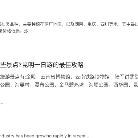
的柚类品种，主要种植在两广地区，以及湖南、重庆、四川等地，其中最
果价格低迷，沙…
些景点?昆明一日游的最佳攻略
旅游景点有:金殿，云南省博物馆，云南铁路博物馆，陆军讲武
公园，海晏村，瀑布公园，金马碧鸡坊，海埂公园，西华园，昆
公园等等。 金殿，…
0日
dustry has been growing rapidly in recent…