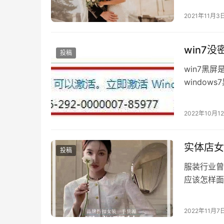
2021年11月3
win7
投稿
win7黑
windo
window
2022年10月1
实体店女
投稿
服装行业曾
应该怎样面
并且我们可
2022年11月7