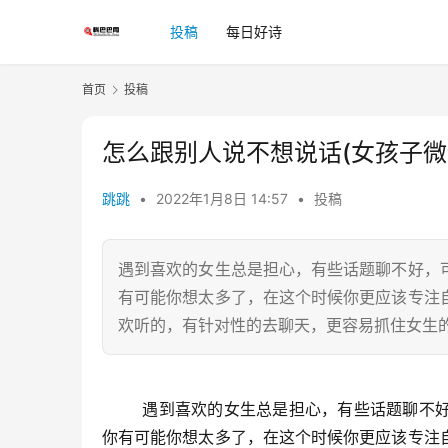
投稿
每日好诗
首页
投稿
怎么跟别人说不想说话(女孩子微
跳跳
•
2022年1月8日 14:57
•
投稿
遇到喜欢的女生总是担心，有些话题聊不好，
有可能你想太多了，在这个时候你更应该专注
欢听的，有针对性的去聊天，更容易抓住女生
	遇到喜欢的女生总是担心，有些话题聊不好，可能会影响到两个人的感情，其实感情真的一点都不复杂，只是
你有可能你想太多了，在这个时候你更应该专注