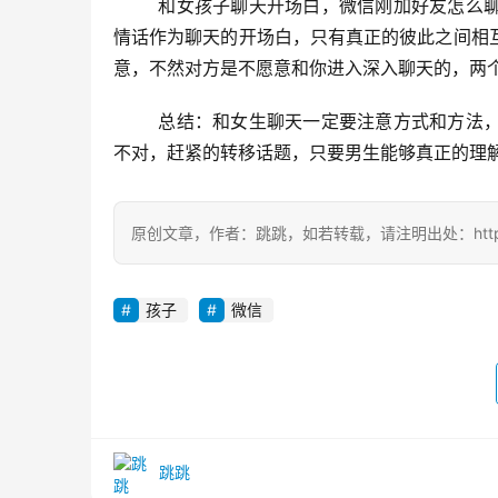
	和女孩子聊天开场白，微信刚加好友怎么聊天：女生一定要注意在说话方式上面要做到体贴关心，真情实意用
情话作为聊天的开场白，只有真正的彼此之间相
意，不然对方是不愿意和你进入深入聊天的，两
	总结：和女生聊天一定要注意方式和方法，千万不要说一些过激的话，而且要时刻的理解，女生一旦出现情绪
不对，赶紧的转移话题，只要男生能够真正的理
原创文章，作者：跳跳，如若转载，请注明出处：https://zil
孩子
微信
跳跳