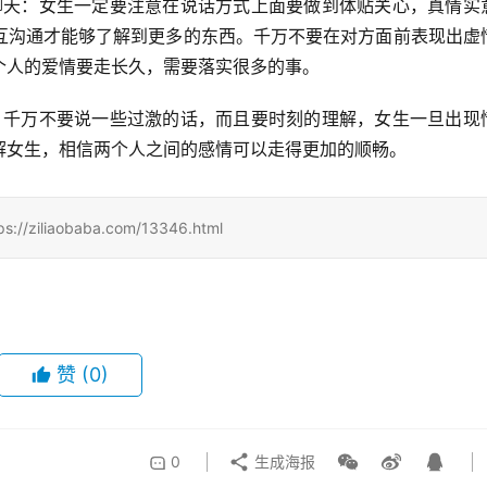
互沟通才能够了解到更多的东西。千万不要在对方面前表现出虚
个人的爱情要走长久，需要落实很多的事。
解女生，相信两个人之间的感情可以走得更加的顺畅。
iaobaba.com/13346.html
赞
(0)
0
生成海报