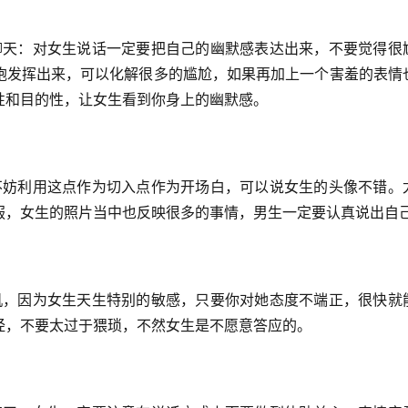
胞发挥出来，可以化解很多的尴尬，如果再加上一个害羞的表情
性和目的性，让女生看到你身上的幽默感。
服，女生的照片当中也反映很多的事情，男生一定要认真说出自
经，不要太过于猥琐，不然女生是不愿意答应的。