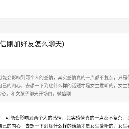
信刚加好友怎么聊天)
可能会影响到两个人的感情，其实感情真的一点都不复杂，只是
自己的内心，去想一下到底什么样的话题才是女生爱听的，女生
的心。和女孩子聊天开场白，微信刚
自己的内心，去想一下到底什么样的话题才是女生爱听的，女生