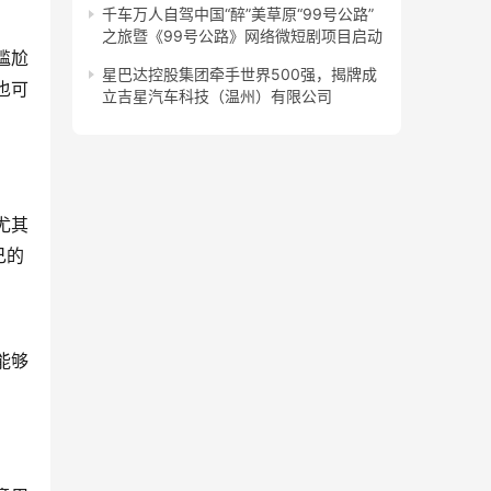
千车万人自驾中国“醉”美草原“99号公路”
之旅暨《99号公路》网络微短剧项目启动
星巴达控股集团牵手世界500强，揭牌成
也可
立吉星汽车科技（温州）有限公司
己的