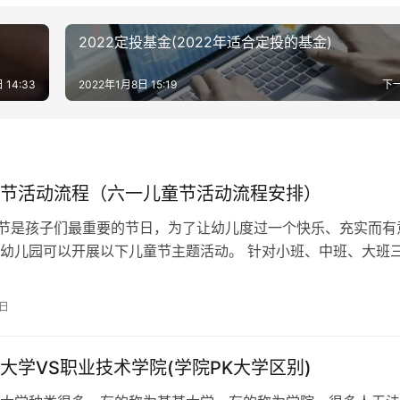
2022定投基金(2022年适合定投的基金)
 14:33
2022年1月8日 15:19
下
节活动流程（六一儿童节活动流程安排）
童节是孩子们最重要的节日，为了让幼儿度过一个快乐、充实而有
幼儿园可以开展以下儿童节主题活动。 针对小班、中班、大班
的幼儿，根据他们不同的年龄特点…
8日
大学VS职业技术学院(学院PK大学区别)