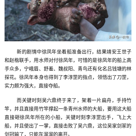
新的剧情中徐凤年坐着船准备出行，结果靖安王世子
和赵楷联手，用水师对付徐凤年，可惜的是徐凤年的船上高
手众多，宁峨眉、舒羞、魏叔阳、青鸟还有化名吕钱塘的林
探花。徐凤年本身也得到了李淳罡的指点，领悟出了刀罡，
实力颇为强大，直接夺船。
而关键时刻吴六鼎终于来了，架着一片扁舟，手持竹
竿，并且直接用竹竿撑起一条青州水师的大船，要用这大船
直接砸徐凤年所在的小船，关键时刻李淳罡出手，飞上大
船，并且使出了一掌，直接击败了吴六鼎，这位吴家剑冢的
剑冠输了，只能灰溜溜的离开。