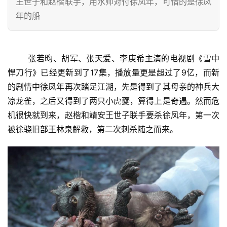
王世子和赵楷联手，用水师对付徐凤年，可惜的是徐凤
年的船
张若昀、胡军、张天爱、李庚希主演的电视剧《雪中
悍刀行》已经更新到了17集，播放量更是超过了9亿，而新
的剧情中徐凤年再次踏足江湖，先是得到了其母亲的神兵大
凉龙雀，之后又得到了两只小虎夔，算得上是奇遇。然而危
机很快就到来，赵楷和靖安王世子联手要杀徐凤年，第一次
被徐骁旧部王林泉解救，第二次刺杀随之而来。