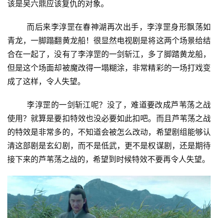
该是吴六鼎应该复仇的对象。
投
	而后来李淳罡在春神湖再次出手，李淳罡身形飘荡如
稿
青龙，一脚蹋翻黄龙船！很显然电视剧是将这两个场景给结
合在一起了，没有了李淳罡的一剑斩江，多了脚踏黄龙船，
每
但是这个场面却被魔改得一塌糊涂，非常精彩的一场打戏变
日
成了这样，令人失望。
好
诗
李淳罡的一剑斩江呢？没了，难道要改成芦苇荡之战
使用？就算是要扣特效也没必要如此扣吧。而且芦苇荡之战
的特效是非常多的，不知道会被怎么改动，希望剧组能够认
清这部剧是玄幻剧，而不是低武，更不是权谋剧，还是期待
接下来的芦苇荡之战的，希望到时候特效不要再令人失望。