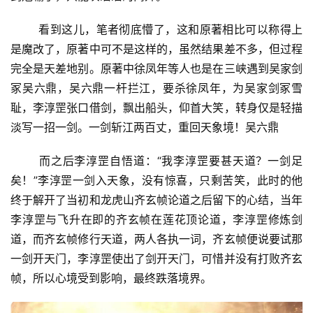
看到这儿，笔者彻底懵了，这和原著相比可以称得上
是魔改了，原著中可不是这样的，虽然结果差不多，但过程
完全是天差地别。原著中徐凤年等人也是在三峡遇到吴家剑
冢吴六鼎，吴六鼎一杆拦江，要杀徐凤年，为吴家剑冢雪
耻，李淳罡张口借剑，飘出船头，仰首大笑，转身仅是轻描
淡写一招一剑。一剑斩江两百丈，重回天象境！吴六鼎
而之后李淳罡自悟道：“我李淳罡要甚天道？一剑足
矣！”李淳罡一剑入天象，没有惊喜，只剩苦笑，此时的他
终于解开了当初和龙虎山齐玄帧论道之后留下的心结，当年
李淳罡与飞升在即的齐玄帧在莲花顶论道，李淳罡修炼剑
道，而齐玄帧修行天道，两人各执一词，齐玄帧便说要试那
一剑开天门，李淳罡使出了剑开天门，可惜并没有打败齐玄
帧，所以心境受到影响，最终跌落境界。