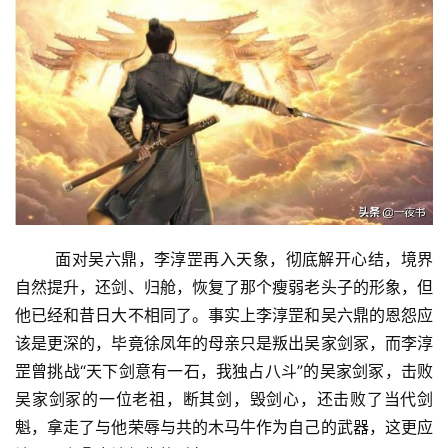
	面对吴六鼎，李淳罡再入天象，彻底解开心结，境界
自然提升，还剑、归舱，恢复了那个瘦弱老头子的形象，但
他已经和昔日大不相同了。事实上李淳罡和吴六鼎的恩怨应
该是更深的，毕竟徐凤年的母亲只是叛出吴家剑冢，而李淳
罡曾
挑战“天下剑意有一石，我独占八斗”的吴家剑冢，击败
吴家剑冢的一位老祖，断其剑，毁剑心，还击败了当代剑
魁，拿走了与他荣辱与共的木马牛作为自己的武器，这更应