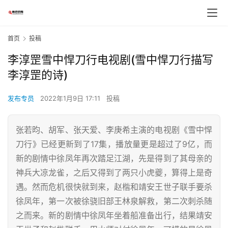
首页
投稿
李淳罡雪中悍刀行电视剧(雪中悍刀行描写
李淳罡的诗)
发布专员
2022年1月9日 17:11
投稿
张若昀、胡军、张天爱、李庚希主演的电视剧《雪中悍
刀行》已经更新到了17集，播放量更是超过了9亿，而
新的剧情中徐凤年再次踏足江湖，先是得到了其母亲的
神兵大凉龙雀，之后又得到了两只小虎夔，算得上是奇
遇。然而危机很快就到来，赵楷和靖安王世子联手要杀
徐凤年，第一次被徐骁旧部王林泉解救，第二次刺杀随
之而来。新的剧情中徐凤年坐着船准备出行，结果靖安