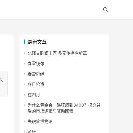
最新文章
北疆文脉润山河 多元传播启新章
春雪镜像
春雪奇缘
也
冬日拾遗
在四月
为什么黄金会一路狂飙到3400？探究背
后的市场逻辑与驱动因素
失眠症博物馆
黄昏