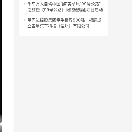
千车万人自驾中国“醉”美草原“99号公路”
之旅暨《99号公路》网络微短剧项目启动
星巴达控股集团牵手世界500强，揭牌成
立吉星汽车科技（温州）有限公司