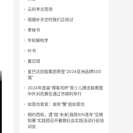
云的考古现场
雨缝补天空时我们正经过
季候书
年轮解构学
叶书
春日颂
星巴达控股集团荣登“2024亚洲品牌500
强”
2024年首届“博客司杯”青少儿搏击联赛暨
中外对抗赛在通辽市顺利举行
如意坊官宣：金秋“蟹”逅如意坊
相约西和，遇“践”未来|我院XIN青年“见微
知著”实践团召开暑期社会实践活动行前培
训会