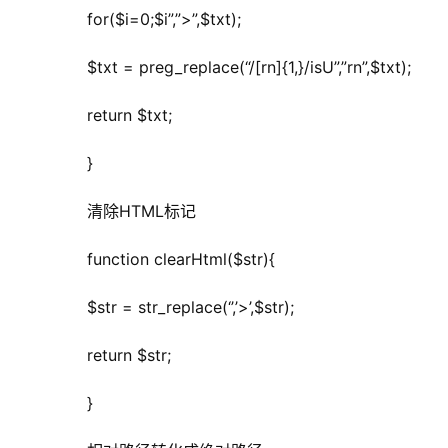
	  for($i=0;$i”,”>”,$txt);
	  $txt = preg_replace(“/[rn]{1,}/isU”,”rn”,$txt);
	  return $txt;
	  }
	  清除HTML标记
	  function clearHtml($str){
	  $str = str_replace(‘’,’>’,$str);
	  return $str;
	  }