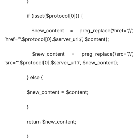
	  }
	  if (isset($protocol[0])) {
	  $new_content = preg_replace(‘/href=”//’, 
‘href=”‘.$protocol[0].$server_url.’/’, $content);
	  $new_content = preg_replace(‘/src=”//’, 
‘src=”‘.$protocol[0].$server_url.’/’, $new_content);
	  } else {
	  $new_content = $content;
	  }
	  return $new_content;
	  }