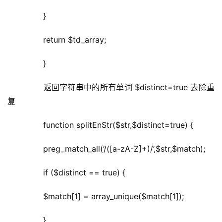
	  }
	  return $td_array;
	  }
	  返回字符串中的所有单词 $distinct=true 去除重
复
	  function splitEnStr($str,$distinct=true) {
	  preg_match_all(‘/([a-zA-Z]+)/’,$str,$match);
	  if ($distinct == true) {
	  $match[1] = array_unique($match[1]);
	  }