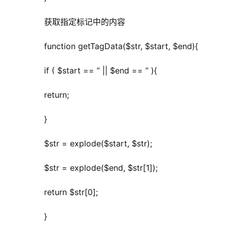
	  获取指定标记中的内容
	  function getTagData($str, $start, $end){
	  if ( $start == ” || $end == ” ){
	  return;
	  }
	  $str = explode($start, $str);
	  $str = explode($end, $str[1]);
	  return $str[0];
	  }