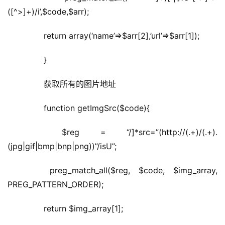
([^>]+)/i’,$code,$arr);
	  return array(‘name’=>$arr[2],’url’=>$arr[1]);
	  }
	  获取所有的图片地址
	  function getImgSrc($code){
	  $reg = “/]*src=”(http://(.+)/(.+).
(jpg|gif|bmp|bnp|png))”/isU”;
	  preg_match_all($reg, $code, $img_array, 
PREG_PATTERN_ORDER);
	  return $img_array[1];