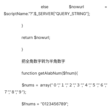
	  else $nowurl = 
$scriptName.”?”.$_SERVER[“QUERY_STRING”];
	  }
	  return $nowurl;
	  }
	  把全角数字转为半角数字
	  function getAlabNum($fnum){
	  $nums = array(“０”,”１”,”２”,”３”,”４”,”５”,”６”,”
７”,”８”,”９”);
	  $fnums = “0123456789”;