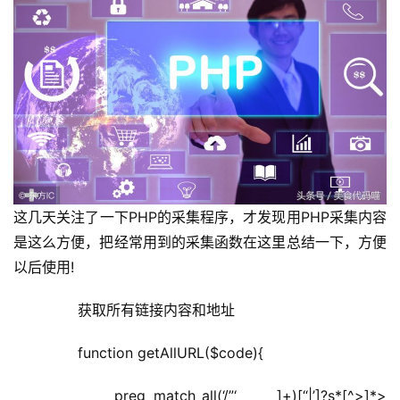
这几天关注了一下PHP的采集程序，才发现用PHP采集内容
是这么方便，把经常用到的采集函数在这里总结一下，方便
以后使用!
	  获取所有链接内容和地址
	  function getAllURL($code){
	  preg_match_all(‘/”‘ ]+)[“|’]?s*[^>]*>