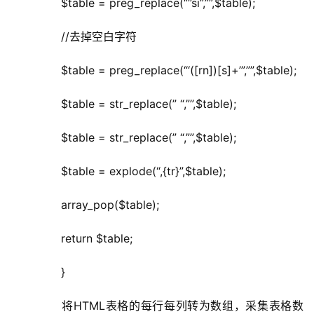
	  $table = preg_replace(“‘’si”,””,$table);
	  //去掉空白字符
	  $table = preg_replace(“‘([rn])[s]+’”,””,$table);
	  $table = str_replace(” “,””,$table);
	  $table = str_replace(” “,””,$table);
	  $table = explode(“,{tr}”,$table);
	  array_pop($table);
	  return $table;
	  }
	  将HTML表格的每行每列转为数组，采集表格数