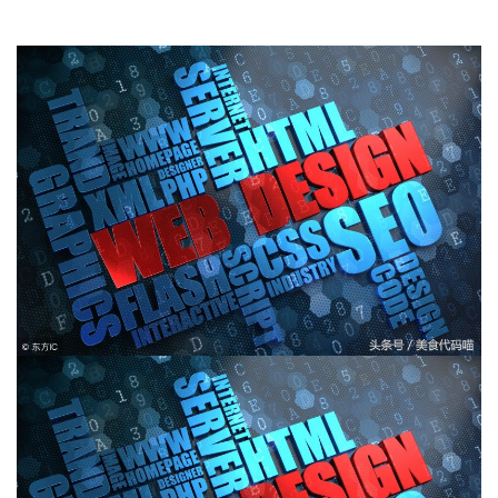
投
稿
每
日
好
诗