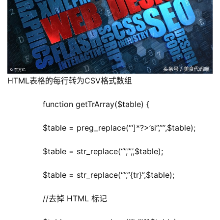
HTML表格的每行转为CSV格式数组
	  function getTrArray($table) {
	  $table = preg_replace(“‘]*?>’si”,’”‘,$table);
	  $table = str_replace(“”,’”,’,$table);
	  $table = str_replace(“”,”{tr}”,$table);
	  //去掉 HTML 标记