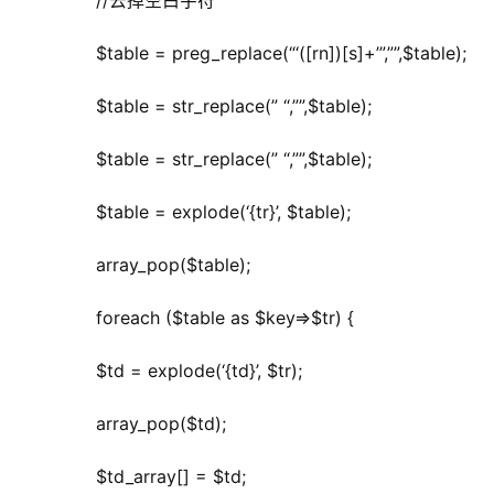
	  //去掉空白字符
	  $table = preg_replace(“‘([rn])[s]+’”,””,$table);
	  $table = str_replace(” “,””,$table);
	  $table = str_replace(” “,””,$table);
	  $table = explode(‘{tr}’, $table);
	  array_pop($table);
	  foreach ($table as $key=>$tr) {
	  $td = explode(‘{td}’, $tr);
	  array_pop($td);
	  $td_array[] = $td;