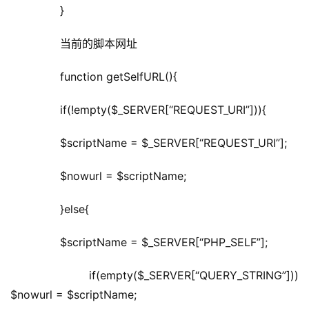
	  }
	  当前的脚本网址
	  function getSelfURL(){
	  if(!empty($_SERVER[“REQUEST_URI”])){
	  $scriptName = $_SERVER[“REQUEST_URI”];
	  $nowurl = $scriptName;
	  }else{
	  $scriptName = $_SERVER[“PHP_SELF”];
	  if(empty($_SERVER[“QUERY_STRING”])) 
$nowurl = $scriptName;