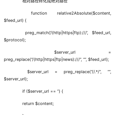
	  相对路径转化成绝对路径
	  function relative2Absolute($content, 
$feed_url) {
	  preg_match(‘/(http|https|ftp):///’, $feed_url, 
$protocol);
	  $server_url = 
preg_replace(“/(http|https|ftp|news):///”, “”, $feed_url);
	  $server_url = preg_replace(“//.*/”, “”, 
$server_url);
	  if ($server_url == ”) {
	  return $content;