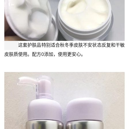
保湿凝露中添加角鲨烷修护成分，辅助保湿舒缓成分作用，
补水+修护+保湿三效合一，改善换季皮肤易出现的干敏问
题。