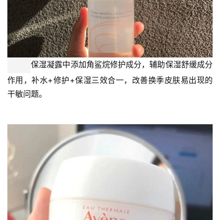
以温和，舒缓，修护为主，这套护肤品搭配也不例外。
　　保湿水以调节表层皮肤水分平衡为护肤目的，注重为皮
肤提供保湿滋润力。全新保湿因子配方，在促渗透吸收，修
护皮肤屏障结构方面发挥作用；内含海藻糖和透明质酸，持
续补水加强皮肤锁水力，保湿舒缓皮肤状态。