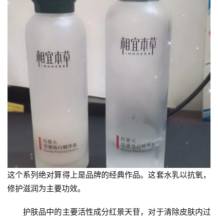
投
稿
每
日
好
诗
这个系列绝对算得上是品牌的经典作品。这套水乳以抗氧，
修护滋润为主要功效。
　　护肤品中的主要活性成分红景天苷，对于清除皮肤内过