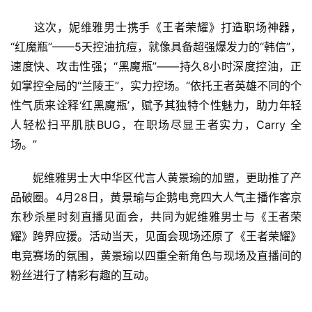
　　这次，妮维雅男士携手《王者荣耀》打造职场神器，
“红魔瓶”——5天控油抗痘，就像具备超强爆发力的“韩信”，
速度快、攻击性强；“黑魔瓶”——持久8小时深度控油，正
如掌控全局的“兰陵王”，实力控场。“依托王者英雄不同的个
性气质来诠释‘红黑魔瓶’，赋予其独特个性魅力，助力年轻
人轻松扫平肌肤BUG，在职场尽显王者实力，Carry 全
场。”
　　妮维雅男士大中华区代言人黄景瑜的加盟，更助推了产
品破圈。4月28日，黄景瑜与企鹅电竞四大人气主播作客京
东秒杀星时刻直播见面会，共同为妮维雅男士与《王者荣
耀》跨界应援。活动当天，见面会现场还原了《王者荣耀》
电竞赛场的氛围，黄景瑜以四重全新角色与现场及直播间的
粉丝进行了精彩有趣的互动。