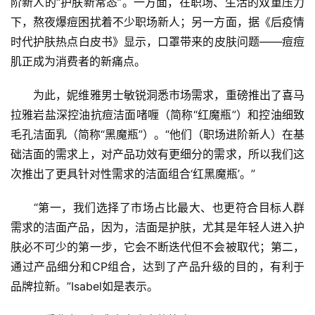
阶新人的“护肤新常态”。一方面，在职场、生活的双重压力
下，熬夜爆痘困扰着不少职场新人；另一方面，据《后疫情
时代护肤热点白皮书》显示，口罩带来的皮肤问题——痘痘
肌正成为消费者的新痛点。
　　为此，妮维雅男士敏锐洞悉市场需求，重磅推出了喜马
拉雅岩盐深控油抗痘洁面啫喱（简称“红魔瓶”）和控油细致
毛孔洁面乳（简称“黑魔瓶”）。“他们（职场进阶新人）在基
础洁面的需求上，对产品功效有更细分的需求，所以我们这
次推出了更具针对性需求的洁面组合‘红黑魔瓶’。”
　　“第一，我们选择了市场占比最大、也更符合目标人群
需求的洁面产品，因为，洁面是护肤，尤其是年轻人进入护
肤必不可少的第一步，它会不断迭代但不会被取代；第二，
通过产品细分和CP组合，达到了产品升级的目的，有利于
品牌拉新。”Isabel如是表示。