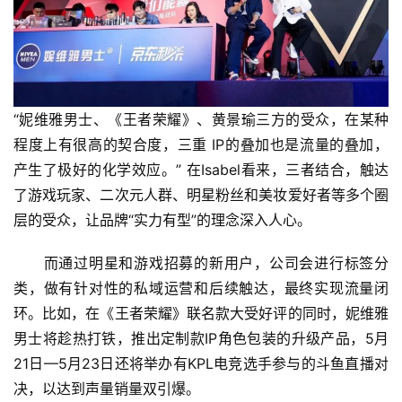
“妮维雅男士、《王者荣耀》、黄景瑜三方的受众，在某种
程度上有很高的契合度，三重 IP的叠加也是流量的叠加，
产生了极好的化学效应。” 在Isabel看来，三者结合，触达
了游戏玩家、二次元人群、明星粉丝和美妆爱好者等多个圈
层的受众，让品牌“实力有型”的理念深入人心。
　　而通过明星和游戏招募的新用户，公司会进行标签分
类，做有针对性的私域运营和后续触达，最终实现流量闭
环。比如，在《王者荣耀》联名款大受好评的同时，妮维雅
男士将趁热打铁，推出定制款IP角色包装的升级产品，5月
21日—5月23日还将举办有KPL电竞选手参与的斗鱼直播对
决，以达到声量销量双引爆。