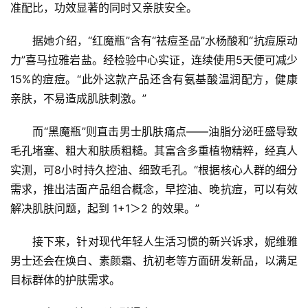
准配比，功效显著的同时又亲肤安全。
　　据她介绍，“红魔瓶”含有“祛痘圣品”水杨酸和“抗痘原动
力”喜马拉雅岩盐。经检验中心实证，连续使用5天便可减少
15%的痘痘。“此外这款产品还含有氨基酸温润配方，健康
亲肤，不易造成肌肤刺激。”
　　而“黑魔瓶”则直击男士肌肤痛点——油脂分泌旺盛导致
毛孔堵塞、粗大和肤质粗糙。其富含多重植物精粹，经真人
实测，可8小时持久控油、细致毛孔。“根据核心人群的细分
需求，推出洁面产品组合概念，早控油、晚抗痘，可以有效
解决肌肤问题，起到 1+1＞2 的效果。”
　　接下来，针对现代年轻人生活习惯的新兴诉求，妮维雅
男士还会在焕白、素颜霜、抗初老等方面研发新品，以满足
目标群体的护肤需求。