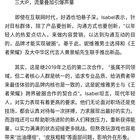
　　三大IP，流量叠加引爆声量
　　即使在互联网时代，好酒也怕巷子深。Isabel表示，针
对目标群体，除了产品要创新，沟通方式也要创新，“以年
轻人的热爱点切入，来做内容营销，以达到沟通互动的目
的，品牌才能实现破圈”。基于此，妮维雅男士选择和《王
者荣耀》及大中华区代言人黄景瑜先生联手推出新品。
　　其实，这是继2019年之后的第二次合作， “虽属不同领
域，但二者核心人群是统一的，追求专业品质、给消费者带
来最佳体验的品牌内核也是一致的，这是妮维雅男士与《王
投
者荣耀》跨界破圈合作的契合点”。Isabel坦言，现代年轻
稿
人，对实力表现有着更高的要求。他们无论面对职场还是竞
技场，都会认真对待每一次拼搏，力求展现出最好的实力。
每
日
而游戏还可以帮助职场进阶的新人们释放压力，重新获得能
好
量，以实力满满的状态迎接更多挑战。但熬夜玩游戏也容易
诗
带来“出油爆痘”、“皮肤粗糙”等面部问题，影响外在形象。