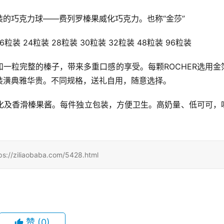
的巧克力球——费列罗榛果威化巧克力。也称“金莎”
装 24粒装 28粒装 30粒装 32粒装 48粒装 96粒装
一粒完整的榛子，带来多重口感的享受。每颗ROCHER选用金
装潢典雅华贵。不同规格，送礼自用，随意选择。
化及香滑榛果酱。每件独立包装，方便卫生。高奶量、低可可，
iaobaba.com/5428.html
赞
(0)