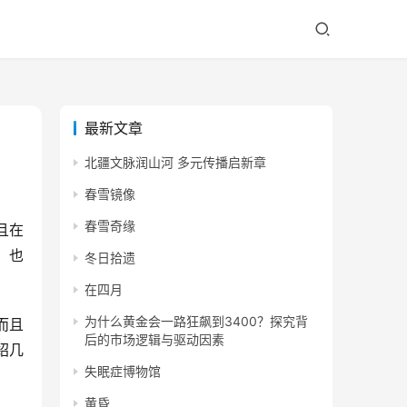
最新文章
北疆文脉润山河 多元传播启新章
春雪镜像
春雪奇缘
且在
，也
冬日拾遗
在四月
为什么黄金会一路狂飙到3400？探究背
而且
后的市场逻辑与驱动因素
绍几
失眠症博物馆
黄昏