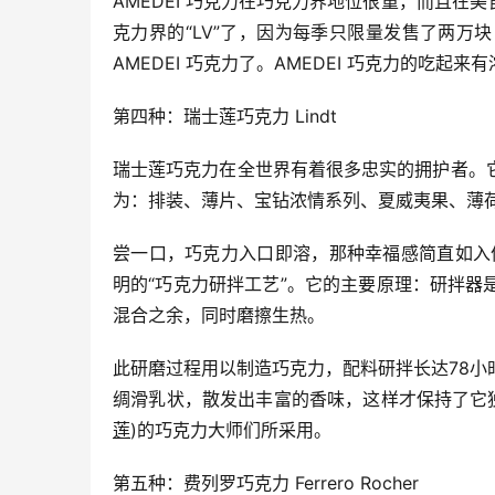
AMEDEI 巧克力在巧克力界地位很重，而且
克力界的“LV”了，因为每季只限量发售了两
AMEDEI 巧克力了。AMEDEI 巧克力的吃
第四种：瑞士莲巧克力 Lindt
瑞士莲巧克力在全世界有着很多忠实的拥护者。
为：排装、薄片、宝钻浓情系列、夏威夷果、薄
尝一口，巧克力入口即溶，那种幸福感简直如入仙境。这
明的“巧克力研拌工艺”。它的主要原理：研拌
混合之余，同时磨擦生热。
此研磨过程用以制造巧克力，配料研拌长达78
绸滑乳状，散发出丰富的香味，这样才保持了它独
莲
)的巧克力大师们所采用。
第五种：费列罗巧克力 Ferrero Rocher