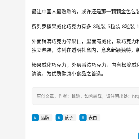
最让中国人最熟悉的，或许还是那一颗颗金色包装
费列罗榛果威化巧克力有多 3粒装 5粒装 8粒装 16粒
外面铺满巧克力碎果仁，里面有威化，软巧克力和
独立包装，陈列在透明礼盒内，意念新颖独特，
榛果威化巧克力，外层香浓巧克力，内有松脆威
清淡，为优质健康小食品之首选。
原创文章，作者：跳跳，如若转载，请注明出处：https://zil
品牌
孩子
表白