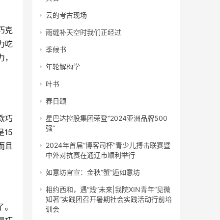
云的考古现场
巧克
雨缝补天空时我们正经过
力吃
季候书
力，
年轮解构学
叶书
春日颂
款巧
星巴达控股集团荣登“2024亚洲品牌500
强”
15
而且
2024年首届“博客司杯”青少儿搏击联赛暨
中外对抗赛在通辽市顺利举行
如意坊官宣：金秋“蟹”逅如意坊
相约西和，遇“践”未来|我院XIN青年“见微
知著”实践团召开暑期社会实践活动行前培
了。
训会