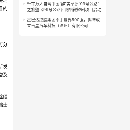
是巧
千车万人自驾中国“醉”美草原“99号公路”
冒的
之旅暨《99号公路》网络微短剧项目启动
星巴达控股集团牵手世界500强，揭牌成
立吉星汽车科技（温州）有限公司
可分
新发
磨及
丝般
瑞士