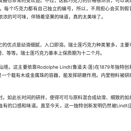
在美食圈也非常的受欢迎。不过，这款巧克力的价格很昂贵，可以说
万块，每个巧克力都有自己独立的编号，所以，不用担心会买到假
起来有浓浓的可可味，伴随着坚果的味道，真的太美味了。
它的优点是幼滑细腻，入口即溶。瑞士莲巧克力种类繁多，主要
荷、等等。瑞士莲巧克力基本上保质期为十二个月。
主要依靠Rodolphe Lindt(鲁道夫·莲)在1879年独特创
器是一个载有木或金属珠的容器，能发挥研磨作用。内里物料被研
小时。如此长时间的研拌，使得可可与原料混合成幼滑、细致的如
有的口感和味道。直至今天，这一独特创新发明仍然被Lindt(