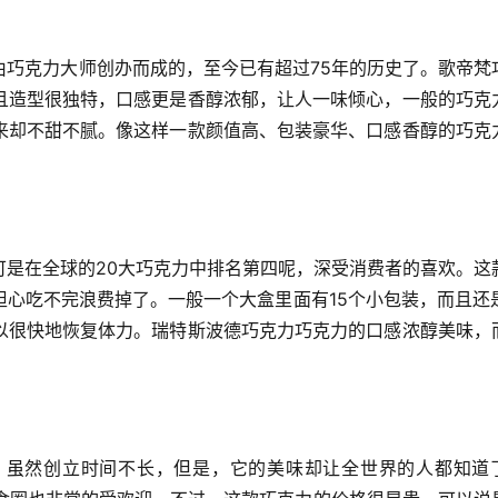
由巧克力大师创办而成的，至今已有超过75年的历史了。歌帝梵
且造型很独特，口感更是香醇浓郁，让人一味倾心，一般的巧克
来却不甜不腻。像这样一款颜值高、包装豪华、口感香醇的巧克
可是在全球的20大巧克力中排名第四呢，深受消费者的喜欢。这
心吃不完浪费掉了。一般一个大盒里面有15个小包装，而且还是
以很快地恢复体力。瑞特斯波德巧克力巧克力的口感浓醇美味，
立的，虽然创立时间不长，但是，它的美味却让全世界的人都知道