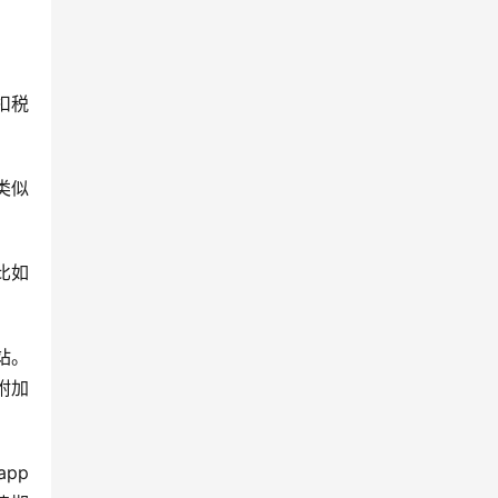
扣税
类似
比如
站。
附加
pp