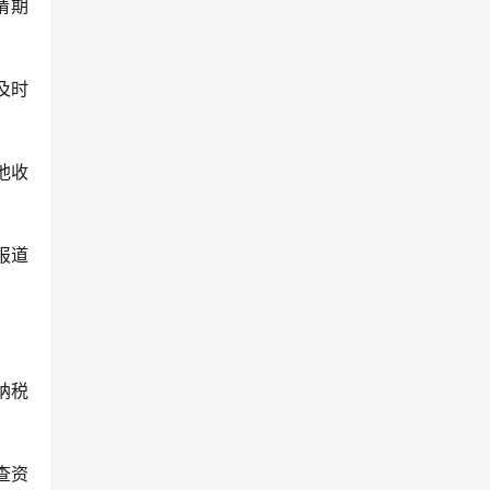
请期
及时
他收
报道
纳税
查资