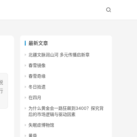
最新文章
北疆文脉润山河 多元传播启新章
春雪镜像
春雪奇缘
税
冬日拾遗
行
在四月
为什么黄金会一路狂飙到3400？探究背
后的市场逻辑与驱动因素
失眠症博物馆
黄昏