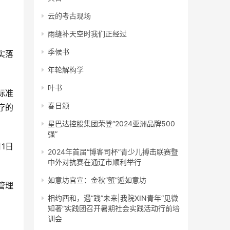
云的考古现场
雨缝补天空时我们正经过
季候书
实落
年轮解构学
叶书
标准
春日颂
疗的
星巴达控股集团荣登“2024亚洲品牌500
强”
1日
2024年首届“博客司杯”青少儿搏击联赛暨
中外对抗赛在通辽市顺利举行
如意坊官宣：金秋“蟹”逅如意坊
管理
相约西和，遇“践”未来|我院XIN青年“见微
知著”实践团召开暑期社会实践活动行前培
训会