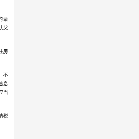
的录
认父
住房
，不
信息
应当
纳税