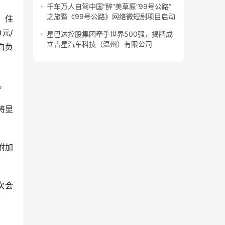
千车万人自驾中国“醉”美草原“99号公路”
之旅暨《99号公路》网络微短剧项目启动
、住
元/
星巴达控股集团牵手世界500强，揭牌成
立吉星汽车科技（温州）有限公司
自负
。
将显
附加
次会