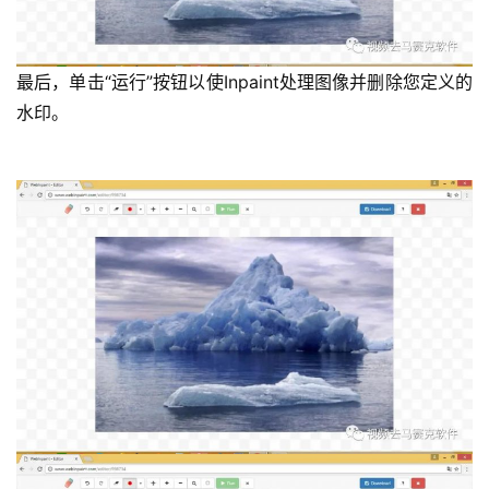
最后，单击“运行”按钮以使Inpaint处理图像并删除您定义的
投
水印。
稿
每
日
好
诗