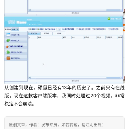
从创建到现在，硕鼠已经有13年的历史了。之前只有在线
版，现在这款客户端版本，我同时处理过20个视频，非常
稳定不会崩溃。
原创文章，作者：发布专员，如若转载，请注明出处：