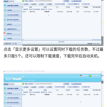
点击「显示更多设置」可以设置同时下载的任务数，不过最
多只能5个。还可以限制下载速度，下载完毕后自动关机。