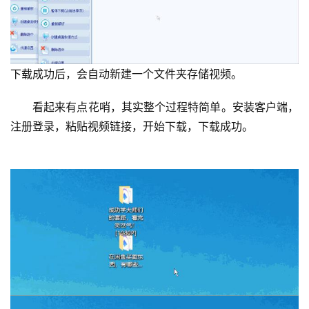
下载成功后，会自动新建一个文件夹存储视频。
　　看起来有点花哨，其实整个过程特简单。安装客户端，
注册登录，粘贴视频链接，开始下载，下载成功。