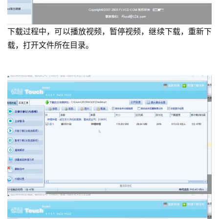
下载过程中，可以播放视频，暂停视频，继续下载，重新下
载，打开文件所在目录。