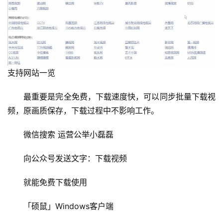
支持网站一览
　　最重要是完全免费，下载速度快，可以同步批量下载视
频，原画质保存，下载过程中不影响工作。
　　微信搜索 运营公举小磊磊
　　向公众号发送文字：下载视频
　　就能免费下载使用
　　「硕鼠」Windows客户端