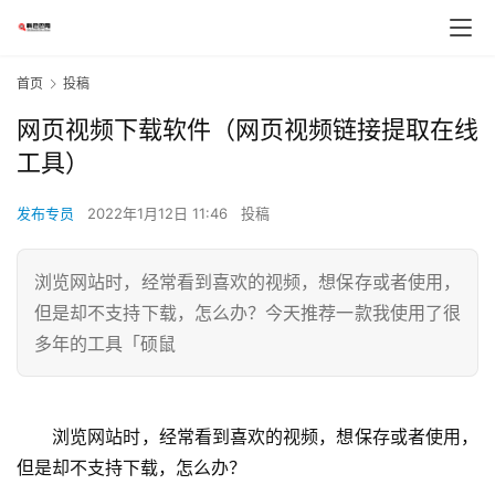
首页
投稿
网页视频下载软件（网页视频链接提取在线
工具）
发布专员
2022年1月12日 11:46
投稿
浏览网站时，经常看到喜欢的视频，想保存或者使用，
但是却不支持下载，怎么办？今天推荐一款我使用了很
多年的工具「硕鼠
　　浏览网站时，经常看到喜欢的视频，想保存或者使用，
但是却不支持下载，怎么办？