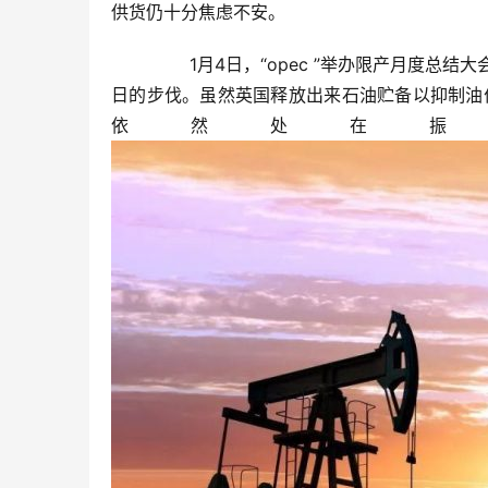
供货仍十分焦虑不安。
	  1月4日，“opec ”举办限产月度总结大会，产油国达成一致建议，允许持续第7个月保持每个月高产40万桶/
日的步伐。虽然英国释放出来石油贮备以抑制油价
依然处在振