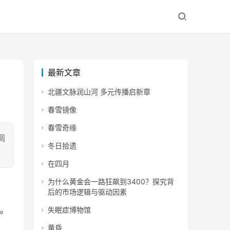
最新文章
北疆文脉润山河 多元传播启新章
春雪镜像
春雪奇缘
调
冬日拾遗
在四月
为什么黄金会一路狂飙到3400？探究背
后的市场逻辑与驱动因素
%。
失眠症博物馆
黄昏