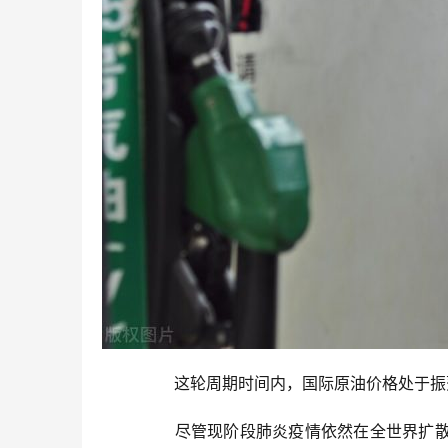
	  这轮周期时间内，国际原油价格处于
	  尽管现阶段肺炎疫情依然在全世界扩散，可是电力能源消费能力并没有遭受危害，尤其是欧洲国家，燃气