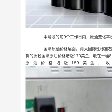
	  本阶段的前9个工作日内，原油变化率已达
	  国际原油价格层面，两大国际性标准石油价格均站在80美金。截止到1月14日收市，纽约商品交易所2月交
货的质轻国际原油价格增涨1.70美金，收在一桶8
原油价格增涨1.59美金，收在