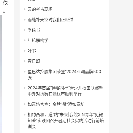
云的考古现场
。
雨缝补天空时我们正经过
季候书
年轮解构学
叶书
春日颂
星巴达控股集团荣登“2024亚洲品牌500
强”
2024年首届“博客司杯”青少儿搏击联赛暨
中外对抗赛在通辽市顺利举行
如意坊官宣：金秋“蟹”逅如意坊
相约西和，遇“践”未来|我院XIN青年“见微
知著”实践团召开暑期社会实践活动行前培
训会