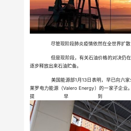
	  尽管现阶段肺炎疫情依然在全世界扩
	  但是现阶段，有关石油价格的对决仍在继续。尽管“opec ”保持本来的高产方案不会改变，但国外早已逐渐
逐步释放出来石油贮备。
	  美国能源部1月13日表明，早已向六家公司出售了1800万桶发展战略石油贮备，主要包括埃克森美孚和瓦
莱罗电力能源（Valero Energy）的一家
提早到