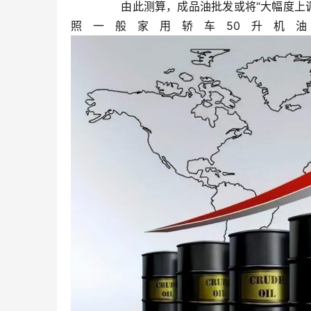
	  由此测算，成品油批发或将“大幅度上调”，预计可上调超300元。折算成升价，预计上调约0.24元/升。依
照一般家用轿车50升机