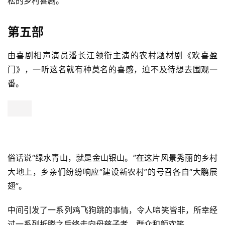
松的乡村喜剧。
第五部
由喜剧相声演员潘长江领衔主演的农村题材剧《欢喜盈
门》，一听这名就有种莫名的喜感，迫不及待想去围观一
番。
俗话说“绿水青山，就是金山银山。”在这片风景秀丽的乡村
大地上，乡亲们纷纷响应“建设新农村”的号召各自“大鹏展
翅”。
中间引发了一系列鸡飞狗跳的事情，令人啼笑皆非，所幸经
过一系列折腾之后终走向母慈子孝，群众和颜欢笑。