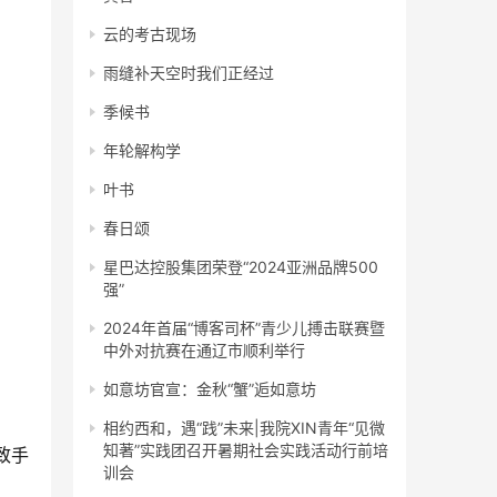
云的考古现场
雨缝补天空时我们正经过
季候书
年轮解构学
叶书
春日颂
星巴达控股集团荣登“2024亚洲品牌500
强”
2024年首届“博客司杯”青少儿搏击联赛暨
中外对抗赛在通辽市顺利举行
如意坊官宣：金秋“蟹”逅如意坊
相约西和，遇“践”未来|我院XIN青年“见微
知著”实践团召开暑期社会实践活动行前培
致手
训会