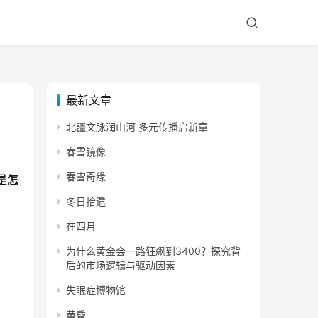
最新文章
北疆文脉润山河 多元传播启新章
春雪镜像
春雪奇缘
电是怎
冬日拾遗
在四月
为什么黄金会一路狂飙到3400？探究背
后的市场逻辑与驱动因素
失眠症博物馆
黄昏