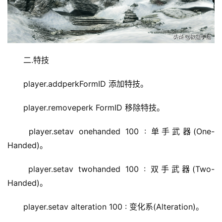
二.特技
player.addperkFormID 添加特技。
player.removeperk FormID 移除特技。
player.setav onehanded 100 : 单手武器(One-
Handed)。
player.setav twohanded 100 : 双手武器(Two-
Handed)。
player.setav alteration 100 : 变化系(Alteration)。