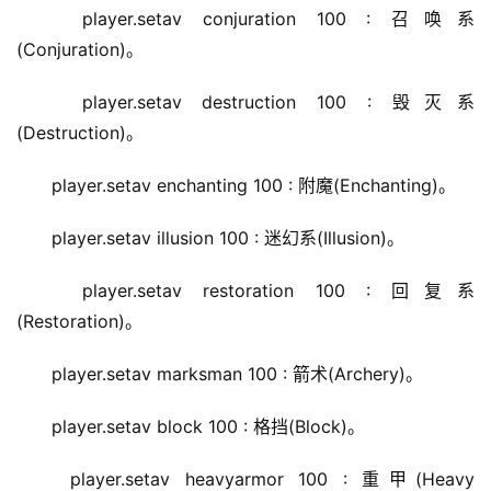
player.setav conjuration 100 : 召唤系
(Conjuration)。
player.setav destruction 100 : 毁灭系
(Destruction)。
player.setav enchanting 100 : 附魔(Enchanting)。
player.setav illusion 100 : 迷幻系(Illusion)。
player.setav restoration 100 : 回复系
(Restoration)。
player.setav marksman 100 : 箭术(Archery)。
player.setav block 100 : 格挡(Block)。
player.setav heavyarmor 100 : 重甲(Heavy