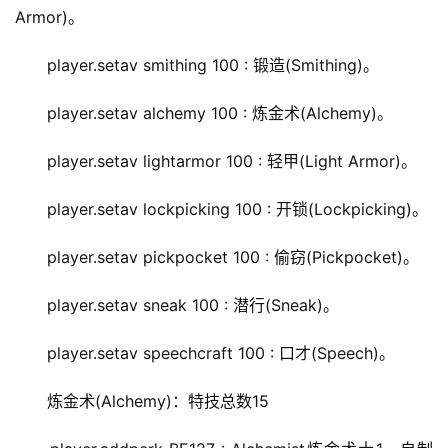
Armor)。
player.setav smithing 100 : 锻造(Smithing)。
player.setav alchemy 100 : 炼金术(Alchemy)。
player.setav lightarmor 100 : 轻甲(Light Armor)。
player.setav lockpicking 100 : 开锁(Lockpicking)。
player.setav pickpocket 100 : 偷窃(Pickpocket)。
player.setav sneak 100 : 潜行(Sneak)。
player.setav speechcraft 100 : 口才(Speech)。
炼金术(Alchemy)：特技总数15