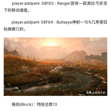
player.addperk 58F63 : Ranger游侠—提高拉弓状态
下的移动速度。
player.addperk 58F64 : Bullseye神射—15%几率使目
标麻痹几秒。
投
稿
格挡(Block)：特技总数13