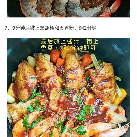
7、9分钟后撒上黑胡椒和五香粉，焖2分钟