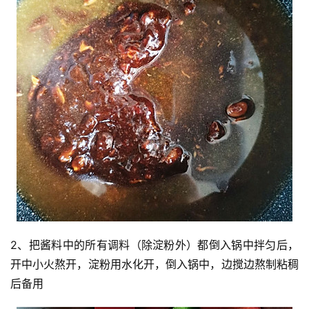
2、把酱料中的所有调料（除淀粉外）都倒入锅中拌匀后，
开中小火熬开，淀粉用水化开，倒入锅中，边搅边熬制粘稠
后备用