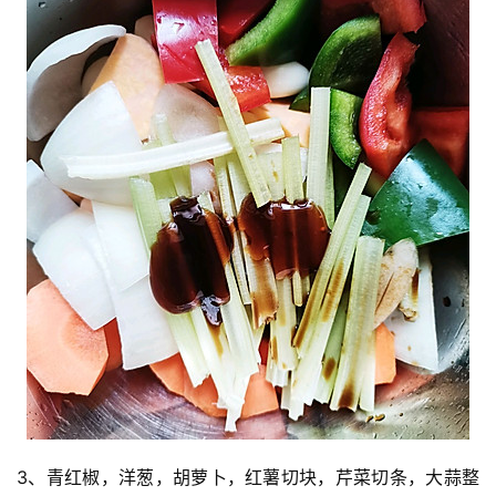
3、青红椒，洋葱，胡萝卜，红薯切块，芹菜切条，大蒜整