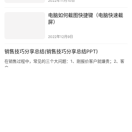
电脑如何截图快捷键（电脑快速截
屏）
2022年12月9日
销售技巧分享总结(销售技巧分享总结PPT)
在销售过程中，常见的三个大问题：1、刚报价客户就嫌贵；2、客
户
投稿
2022年1月2日
怎样腌酸菜？家制酸菜最简单的方
法
2022年12月6日
清朝历代皇帝的名字（清代皇帝列
表）