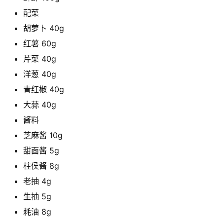
配菜
胡萝卜 40g
红薯 60g
芹菜 40g
洋葱 40g
青红椒 40g
大蒜 40g
酱料
芝麻酱 10g
甜面酱 5g
柱侯酱 8g
老抽 4g
生抽 5g
耗油 8g