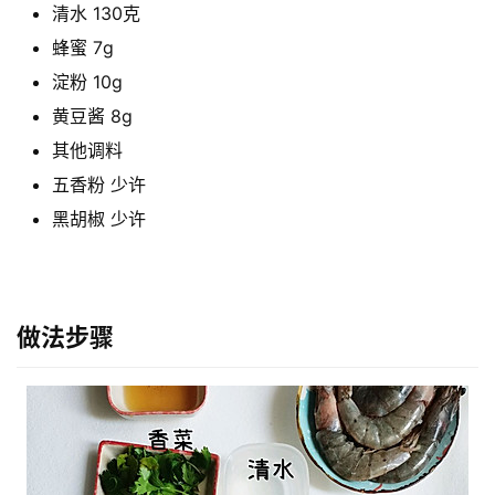
清水 130克
蜂蜜 7g
淀粉 10g
黄豆酱 8g
其他调料
五香粉 少许
黑胡椒 少许
做法步骤