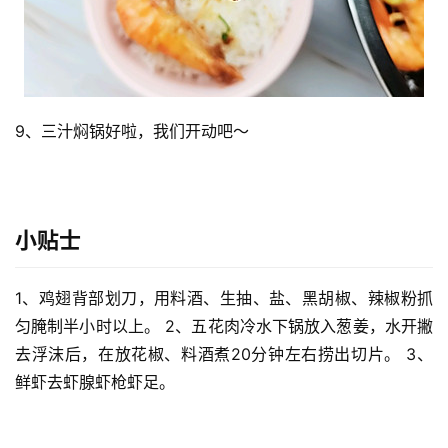
9、三汁焖锅好啦，我们开动吧～
小贴士
1、鸡翅背部划刀，用料酒、生抽、盐、黑胡椒、辣椒粉抓
匀腌制半小时以上。 2、五花肉冷水下锅放入葱姜，水开撇
去浮沫后，在放花椒、料酒煮20分钟左右捞出切片。 3、
鲜虾去虾腺虾枪虾足。