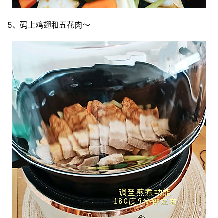
5、码上鸡翅和五花肉～
投
稿
每
日
好
诗