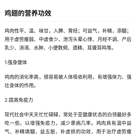
鸡翅的营养功效
鸡肉性平、温、味甘，入脾、胃经；可益气，补精，添髓；
用于虚劳瘦弱、中虚食少、泄泻头晕心悸、月经不调、产后
乳少、消渴、水肿、小便数频、遗精、耳聋耳鸣等。
1.强身健体
鸡肉的消化率高，很容易被人体吸收利用，有增强体力、强
壮身体的作用。
2.提高免疫力
现代社会中天天忙忙碌碌，常处于亚健康状态的白领最好多
吃一些，以增强免疫力，减少患病几率。鸡肉具有温中益
气、补精填髓、益五脏、补虚损的功效，用于治疗虚劳瘦