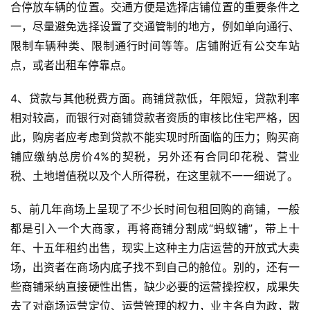
合停放车辆的位置。交通方便是选择店铺位置的重要条件之
一，尽量避免选择设置了交通管制的地方，例如单向通行、
限制车辆种类、限制通行时间等等。店铺附近有公交车站
点，或者出租车停靠点。
4、贷款与其他税费方面。商铺贷款低，年限短，贷款利率
相对较高，而银行对商铺贷款者资质的审核比住宅严格，因
此，购房者应考虑到贷款不能实现时所面临的压力；购买商
铺应缴纳总房价4%的契税，另外还有合同印花税、营业
税、土地增值税以及个人所得税，在这里就不一一细说了。
5、前几年商场上呈现了不少长时间包租回购的商铺，一般
都是引入一个大商家，再将商铺分割成“蚂蚁铺”，带上十
年、十五年租约出售，现实上这种主力店运营的开放式大卖
场，出资者在商场内底子找不到自己的舱位。别的，还有一
些商铺采纳直接硬性出售，缺少必要的运营操控权，成果失
去了对商场运营定位、运营管理的权力，业主各自为政，散