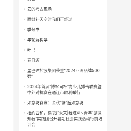
云的考古现场
雨缝补天空时我们正经过
季候书
年轮解构学
叶书
春日颂
星巴达控股集团荣登“2024亚洲品牌500
强”
2024年首届“博客司杯”青少儿搏击联赛暨
中外对抗赛在通辽市顺利举行
如意坊官宣：金秋“蟹”逅如意坊
相约西和，遇“践”未来|我院XIN青年“见微
知著”实践团召开暑期社会实践活动行前培
训会