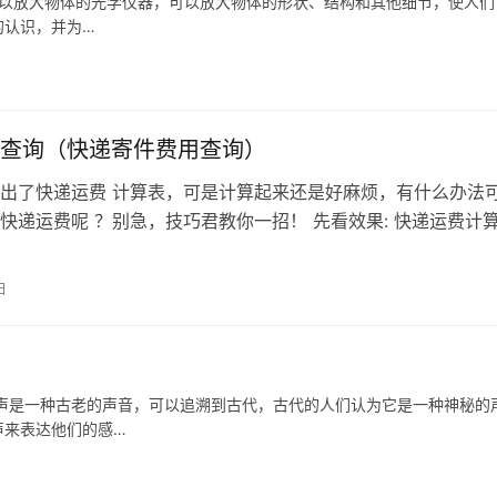
可以放大物体的光学仪器，可以放大物体的形状、结构和其他细节，使人们
的认识，并为…
查询（快递寄件费用查询）
出了快递运费 计算表，可是计算起来还是好麻烦，有什么办法
快递运费呢 ？别急，技巧君教你一招！ 先看效果: 快递运费计算
司的快递费用计算规则 快…
日
声是一种古老的声音，可以追溯到古代，古代的人们认为它是一种神秘的
声来表达他们的感…