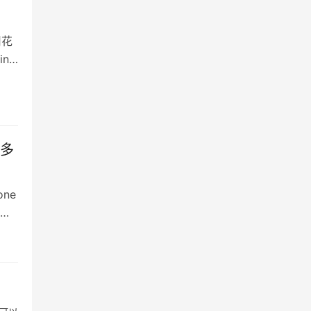
用花
n7
要多
ne
今
本
ne