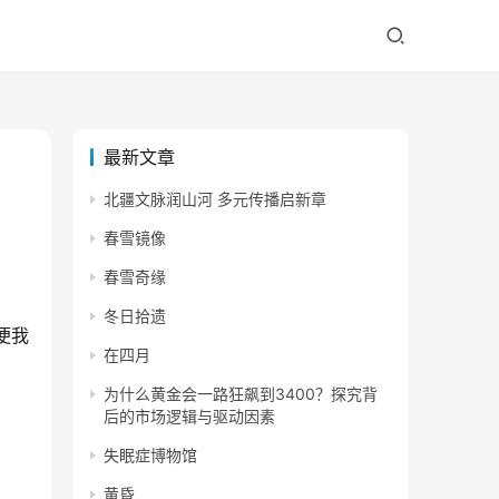
最新文章
北疆文脉润山河 多元传播启新章
春雪镜像
春雪奇缘
冬日拾遗
便我
在四月
为什么黄金会一路狂飙到3400？探究背
后的市场逻辑与驱动因素
失眠症博物馆
黄昏