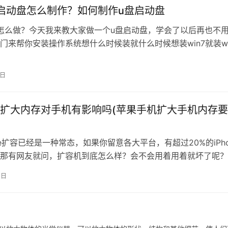
启动盘怎么制作？如何制作u盘启动盘
怎么做？今天我来教大家做一个u盘启动盘，学会了以后再也不
门来帮你安装操作系统想什么时候装就什么时候想装win7就装wi
就装win10 开始…
7日
扩大内存对手机有影响吗(苹果手机扩大手机内存
one扩容已经是一种常态，如果你留意各大平台，有超过20%的iPho
那有网友就问，扩容机到底怎么样？会不会用着用着就坏了呢？
聊聊扩容机，以及怎么辨别扩容机。扩容机就是字面意思，将原
0日
e上小内存取下来，然后换上大内存，就叫扩容机。早期很多旗舰iPho