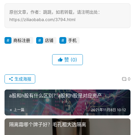
原创文章，作者：跳跳，如若转载，请注明出处：
https://ziliaobaba.com/3794.html
商标注册
店铺
手机
赞
(0)
投
稿
生成海报
0
每
a股和h股有什么区别？a股和h股是对应资产
日
好
上一篇
2021年11月8日 10:12
诗
隔离霜哪个牌子好？毛孔粗大选隔离