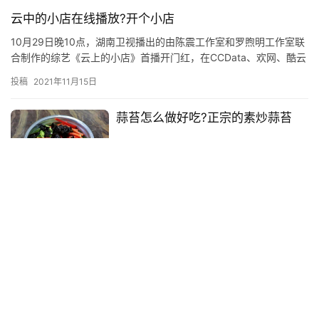
云中的小店在线播放?开个小店
10月29日晚10点，湖南卫视播出的由陈震工作室和罗煦明工作室联
合制作的综艺《云上的小店》首播开门红，在CCData、欢网、酷云
中同时段排名省级卫视第一；昨晚首播在三网中均为省卫份…
投稿
2021年11月15日
蒜苔怎么做好吃?正宗的素炒蒜苔
2022年12月3日
哪种母鹿有角
母鹿有角：一种令人惊叹的动物
============================ ## 什么是母鹿有角？ 母
鹿有角（Cervus elaphus）是一种大型的鹿科动物，主要分布…
投稿
2023年8月5日
别克君越06款中控按钮图解?君越中
控台