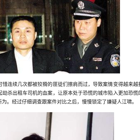
可惜连续几次都被狡猾的匪徒们擦肩而过，导致案情变得越来越
起劫杀出租车司机的血案，让原本处于恐慌的城市陷入更加恐慌
所为。经过仔细调查跟案件对比之后，慢慢锁定了嫌疑人江啸。