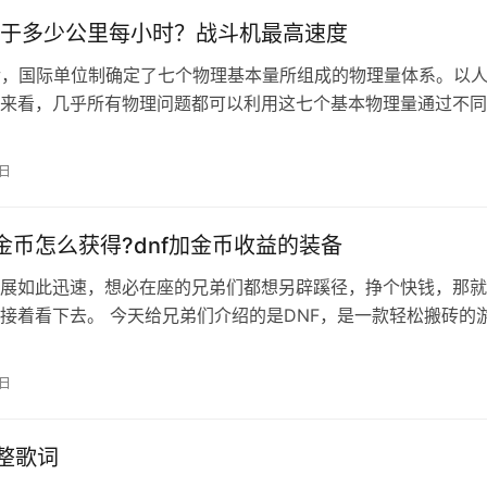
于多少公里每小时？战斗机最高速度
以后，国际单位制确定了七个物理基本量所组成的物理量体系。以
来看，几乎所有物理问题都可以利用这七个基本物理量通过不同
求出答案。然而在实际生活之中，…
3日
险金币怎么获得?dnf加金币收益的装备
展如此迅速，想必在座的兄弟们都想另辟蹊径，挣个快钱，那就
接着看下去。 今天给兄弟们介绍的是DNF，是一款轻松搬砖的
钱游戏不是以搬砖为目的，那它将失…
8日
整歌词