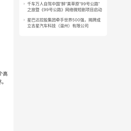
千车万人自驾中国“醉”美草原“99号公路”
之旅暨《99号公路》网络微短剧项目启动
星巴达控股集团牵手世界500强，揭牌成
立吉星汽车科技（温州）有限公司
个高
尽。