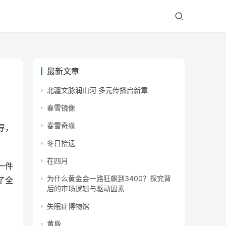
最新文章
北疆文脉润山河 多元传播启新章
春雪镜像
春雪奇缘
导，
冬日拾遗
在四月
一件
为什么黄金会一路狂飙到3400？探究背
了全
后的市场逻辑与驱动因素
失眠症博物馆
黄昏