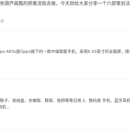
以依葫芦画瓢的照着流程去做，今天就给大家分享一个六部策划
活动的目的比如是为…
0日
 Oppo A93s是Oppo旗下的一款中端智能手机，采用6.43英寸的全面屏，
、鞋子、收纳盒、衣帽架、鞋架、拖把等等日用 2、数码类 手机、蓝牙耳
肉机…