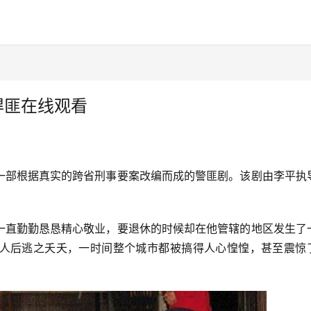
悍匪在线观看
一部根据真实的跨省刑事要案改编而成的警匪剧。该剧由李平执
一直勤勤恳恳精心敬业，要退休的时候却在他管辖的地区发生了
人后逃之夭夭，一时间整个城市都被搞得人心惶惶，甚至震惊