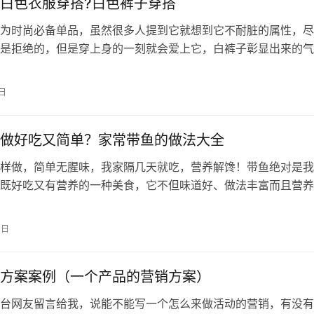
白色衣服穿搭?白色裤子穿搭
为时尚必备单品，虽然很多人提到它就想到它不耐脏的属性，尽
是拒绝的，但是穿上身的一刻就会爱上它，白裤子彰显出来的气
都赶不上的。白裤子具有百搭性，可以…
5日
做好吃又简单？家常带鱼的做法大全
样做，简单无腥味，我家隔几天就吃，营养解馋！带鱼绝对是我
既好吃又有营养的一种美食，它不但味道好、做法丰富而且营养
最最主要的是带鱼基本上属于水鲜产品…
0日
方案案例（一个产品的营销方案）
台网友留言给我，说能不能写一个怎么来做活动的营销，有没有