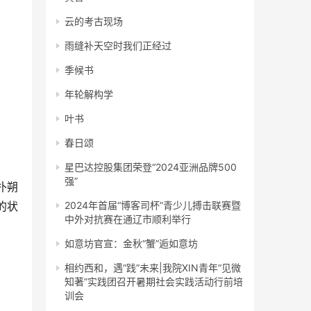
云的考古现场
雨缝补天空时我们正经过
季候书
年轮解构学
叶书
春日颂
星巴达控股集团荣登“2024亚洲品牌500
强”
扑朔
的状
2024年首届“博客司杯”青少儿搏击联赛暨
中外对抗赛在通辽市顺利举行
如意坊官宣：金秋“蟹”逅如意坊
相约西和，遇“践”未来|我院XIN青年“见微
知著”实践团召开暑期社会实践活动行前培
训会