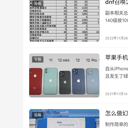
dnf召
投稿
副本相关总
140级故
以使用，但
2022年11月2
苹果手机
投稿
自从iPh
且发生了绿
目前市面上不
2021年11月1
怎么做幻
投稿
制作简单的pp