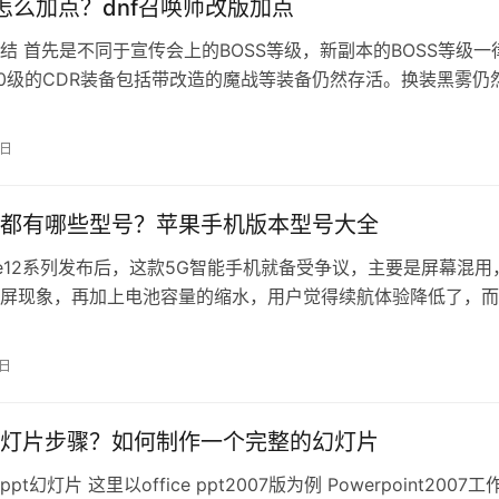
唤怎么加点？dnf召唤师改版加点
结 首先是不同于宣传会上的BOSS等级，新副本的BOSS等级一
100级的CDR装备包括带改造的魔战等装备仍然存活。换装黑雾仍
是在110版本失去…
6日
都有哪些型号？苹果手机版本型号大全
one12系列发布后，这款5G智能手机就备受争议，主要是屏幕混用
屏现象，再加上电池容量的缩水，用户觉得续航体验降低了，而
仅只有iPhone12…
4日
灯片步骤？如何制作一个完整的幻灯片
t幻灯片 这里以office ppt2007版为例 Powerpoint2007工