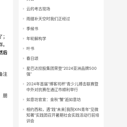
云的考古现场
雨缝补天空时我们正经过
季候书
了；
年轮解构学
群。
叶书
然后
春日颂
星巴达控股集团荣登“2024亚洲品牌500
备注
强”
2024年首届“博客司杯”青少儿搏击联赛暨
中外对抗赛在通辽市顺利举行
。朋
如意坊官宣：金秋“蟹”逅如意坊
相约西和，遇“践”未来|我院XIN青年“见微
知著”实践团召开暑期社会实践活动行前培
训会