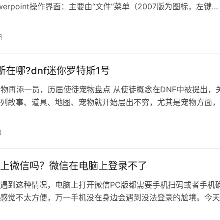
werpoint操作界面：主要由“文件”菜单（2007版为图标，左键…
日
斯在哪?dnf迷你罗特斯1号
宠物再添一员，历届使徒宠物盘点 从使徒概念在DNF中被提出，
列故事、道具、地图、宠物就开始层出不穷，尤其是宠物方面，
F极具特色的一部分，最近新的…
日
上微信吗？微信在电脑上登录不了
遇到这种情况，电脑上打开微信PC版都需要手机扫码或者手机
感觉不太方便，万一手机没在身边会遇到没法登录的尬境。今天
让电脑版的微信自动登录而无需手机扫…