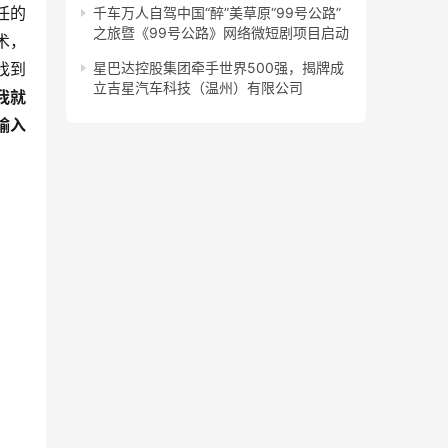
任的
千车万人自驾中国“醉”美草原“99号公路”
之旅暨《99号公路》网络微短剧项目启动
术，
找到
星巴达控股集团牵手世界500强，揭牌成
立吉星汽车科技（温州）有限公司
我就
输入