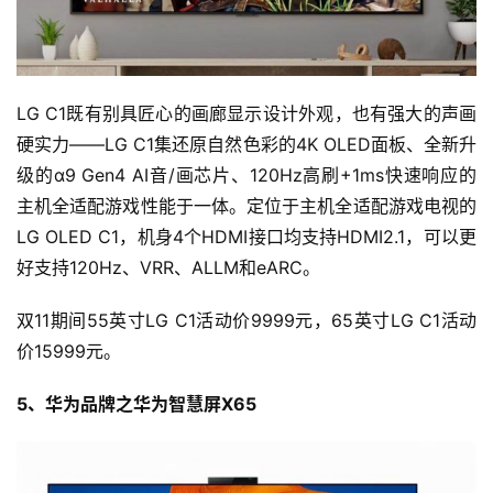
LG C1既有别具匠心的画廊显示设计外观，也有强大的声画
硬实力——LG C1集还原自然色彩的4K OLED面板、全新升
级的α9 Gen4 AI音/画芯片、120Hz高刷+1ms快速响应的
主机全适配游戏性能于一体。定位于主机全适配游戏电视的
LG OLED C1，机身4个HDMI接口均支持HDMI2.1，可以更
投
好支持120Hz、VRR、ALLM和eARC。
稿
双11期间55英寸LG C1活动价9999元，65英寸LG C1活动
每
价15999元。
日
好
5、华为品牌之华为智慧屏X65
诗